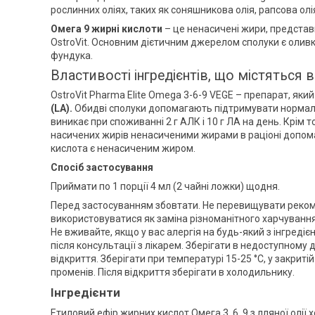
рослинних оліях, таких як соняшникова олія, рапсова олі
Омега 9 жирні кислоти
– це ненасичені жири, представ
OstroVit. Основним дієтичним джерелом сполуки є оливко
фундука.
Властивості інгредієнтів, що містяться в
OstroVit Pharma Elite Omega 3-6-9 VEGE – препарат, яки
(LA).
Обидві сполуки допомагають підтримувати нормаль
виникає при споживанні 2 г АЛК і 10 г ЛА на день. Крім 
насичених жирів ненасиченими жирами в раціоні допома
кислота є ненасиченим жиром.
Спосіб застосування
Приймати по 1 порції 4 мл (2 чайні ложки) щодня.
Перед застосуванням збовтати. Не перевищувати реком
використовуватися як заміна різноманітного харчуванн
Не вживайте, якщо у вас алергія на будь-який з інгреді
після консультації з лікарем. Зберігати в недоступному 
відкриття. Зберігати при температурі 15-25 °C, у закриті
променів. Після відкриття зберігати в холодильнику.
Інгредієнти
Етиловий ефір жирних кислот Омега 3, 6, 9 з лляної олії