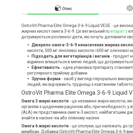
Опис
OstroVit Pharma Elite Omega 3-6-9 Liquid VEGE - це висок
жирних кислот омега 3-6-9. Це веганський п
репарат з
ел
дотримуються рослинної дієти, які хочуть доповнити 
Джерело омега-3-6-9 ненасичених жирних кисл
кислоти, 500 мг лінолевої кислоти і 600 мг олеїнової к
Підходить для вегетаріанців і веганів
- продукт н
відмінно впишеться в меню людей, що дотримуються 
Ефективність
- одна упаковка препарату становить
регулярного прийому добавки.
Зручна форма
- засіб у вигляді перорально викори
людей, які відчувають труднощі з ковтанням таблето
OstroVit Pharma Elite Omega 3-6-9 Liqui
Омега 3 жирні кислоти
- це незамінні жирні кислоти, як
організм з щоденним раціоном або, при необхідності, у 
(ALA) як представника омега-3 кислот, найбагатшим дже
знайти в насінні чіа або лляному насінні.
Омега 6 жирні кислоти
- це сполуки, що належать до гр
мембран. Добавка OstroVit Pharma Elite Omega 3-6-9 ви