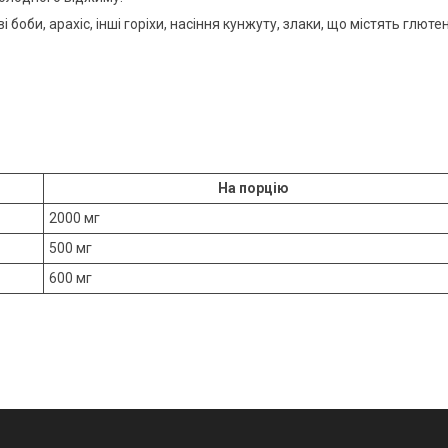
оби, арахіс, інші горіхи, насіння кунжуту, злаки, що містять глютен
На порцію
2000 мг
500 мг
600 мг