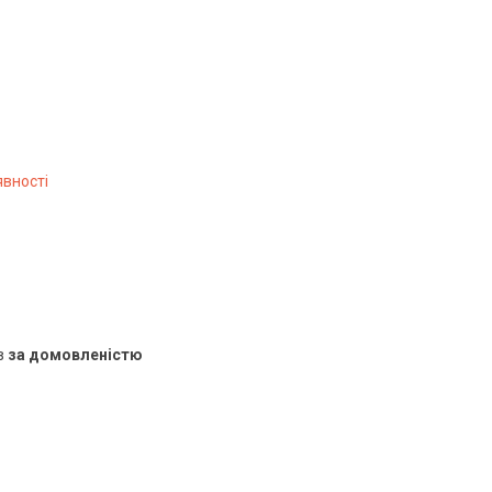
явності
в
за домовленістю