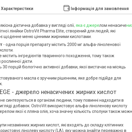
Характеристики
Інформація для замовлення
оякісна дієтична добавка у вигляді олії
, яка є джере
лом ненасиче
ни
ітної лінійки OstroVit Pharma Elite, створений для людей, які
своє щоденне меню цінними жирними кислотами.
от
- одна порція препарату містить 2000 мг альфа-ліноленової
ислоти.
е містить інгредієнтів тваринного походження, тому також
рослинної дієти.
 30 порцій біологічно активної добавки, якої вистачає на місяць
стовуваного масла є зручним рішенням, яке добре підійде для
к.
d VEGE - джерело ненасичених жирних кислот
і не синтезуються в організмі людини, тому повинні надходити в
вигляді добавок. OstroVit використовує альфа-ліноленову кислоту
релом якої є лляна олія, хоча значну кількість сполуки також мож
упи незамінних жирних кислот, які входять до складу клітинних
користовує лінолеву кислоту (LA), яку можна знайти переважно в