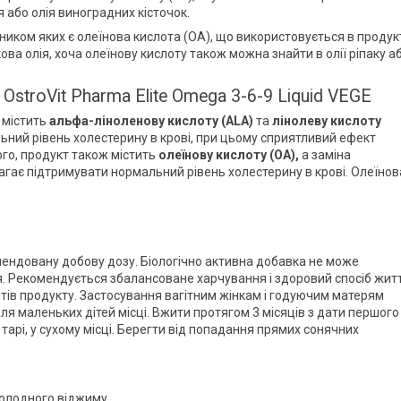
я або олія виноградних кісточок.
ником яких є олеїнова кислота (ОА), що використовується в продук
ва олія, хоча олеїнову кислоту також можна знайти в олії ріпаку а
 OstroVit Pharma Elite Omega 3-6-9 Liquid VEGE
й містить
альфа-ліноленову кислоту (ALA)
та
лінолеву кислоту
ний рівень холестерину в крові, при цьому сприятливий ефект
того, продукт також містить
олеїнову кислоту (ОА),
а заміна
гає підтримувати нормальний рівень холестерину в крові. Олеїнов
ендовану добову дозу. Біологічно активна добавка не може
я. Рекомендується збалансоване харчування і здоровий спосіб житт
єнтів продукту. Застосування вагітним жінкам і годуючим матерям
для маленьких дітей місці. Вжити протягом 3 місяців з дати першого
й тарі, у сухому місці. Берегти від попадання прямих сонячних
 холодного віджиму.