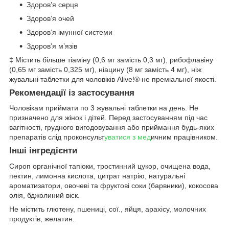
Здоров’я серця
Здоров’я очей
Здоров’я імунної системи
Здоров’я м’язів
‡ Містить більше тіаміну (0,6 мг замість 0,3 мг), рибофлавіну
(0,65 мг замість 0,325 мг), ніацину (8 мг замість 4 мг), ніж
жувальні таблетки для чоловіків Alive!® не преміальної якості.
Рекомендації із застосування
Чоловікам приймати по 3 жувальні таблетки на день. Не
призначено для жінок і дітей. Перед застосуванням під час
вагітності, грудного вигодовування або приймання будь-яких
препаратів слід проконсульт
уватися з мед
ичним працівником.
Інші інгредієнти
Сироп органічної тапіоки, тростинний цукор, очищена вода,
пектин, лимонна кислота, цитрат натрію, натуральні
ароматизатори, овочеві та фруктові соки (барвники), кокосова
олія, бджолиний віск.
Не містить глютену, пшениці, сої., яйця, арахісу, молочних
продуктів, желатин.