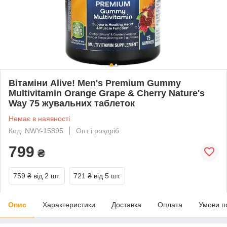
Вітаміни Alive! Men's Premium Gummy
Multivitamin Orange Grape & Cherry Nature's
Way 75 жувальних таблеток
Немає в наявності
Код: NWY-15895
Опт і роздріб
799
₴
759 ₴
від 2 шт.
721 ₴
від 5 шт.
Опис
Характеристики
Доставка
Оплата
Умови п