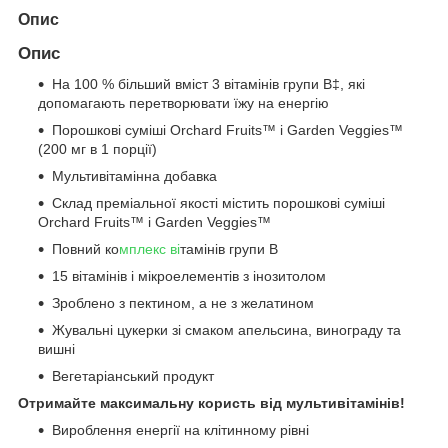
Опис
Опис
На 100 % більший вміст 3 вітамінів групи B‡, які
допомагають перетворювати їжу на енергію
Порошкові суміші Orchard Fruits™ і Garden Veggies™
(200 мг в 1 порції)
Мультивітамінна добавка
Склад преміальної якості містить порошкові суміші
Orchard Fruits™ і Garden Veggies™
Повний ко
мплекс ві
тамінів групи B
15 вітамінів і мікроелементів з інозитолом
Зроблено з пектином, а не з желатином
Жувальні цукерки зі смаком апельсина, винограду та
вишні
Вегетаріанський продукт
Отримайте максимальну користь від мультивітамінів!
Вироблення енергії на клітинному рівні