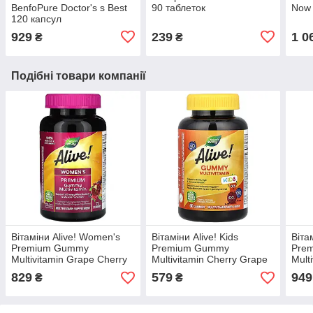
BenfoPure Doctor's s Best
90 таблеток
Now 
120 капсул
929
239
1 0
₴
₴
Подібні товари компанії
Вітаміни Alive! Women's
Вітаміни Alive! Kids
Віта
Premium Gummy
Premium Gummy
Pre
Multivitamin Grape Cherry
Multivitamin Cherry Grape
Mult
& Blueberry Nature's Way
& Orange Nature's Way 60
& Or
829
579
949
₴
₴
75 жувальних таблеток
жувальних таблеток
жува