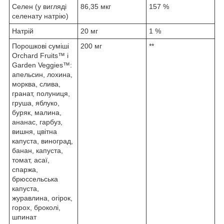
Селен (у вигляді
86,35 мкг
157 %
селенату натрію)
Натрій
20 мг
1 %
Порошкові суміші
200 мг
**
Orchard Fruits™ і
Garden Veggies™:
апельсин, лохина,
морква, слива,
гранат, полуниця,
груша, яблуко,
буряк, малина,
ананас, гарбуз,
вишня, цвітна
капуста, виноград,
банан, капуста,
томат, асаї,
спаржа,
брюссельська
капуста,
журавлина, огірок,
горох, броколі,
шпинат