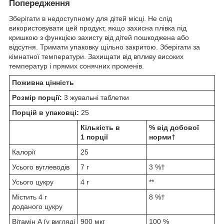
Попередження
Зберігати в недоступному для дітей місці. Не слід
використовувати цей продукт, якщо захисна плівка під
кришкою з функцією захисту від дітей пошкоджена або
відсутня. Тримати упаковку щільно закритою. Зберігати за
кімнатної температури. Захищати від впливу високих
температур і прямих сонячних променів.
Поживна цінність
Розмір порції:
3 жувальні таблетки
Порцій в упаковці:
25
Кількість в
% від добової
1 порції
норми†
Калорії
25
Усього вуглеводів
7 г
3 %†
Усього цукру
4 г
**
Містить 4 г
8 %†
доданого цукру
Вітамін A (у вигляді
900 мкг
100 %