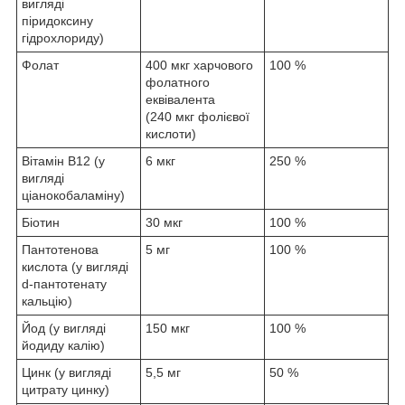
вигляді
піридоксину
гідрохлориду)
Фолат
400 мкг харчового
100 %
фолатного
еквівалента
(240 мкг фолієвої
кислоти)
Вітамін B12 (у
6 мкг
250 %
вигляді
ціанокобаламіну)
Біотин
30 мкг
100 %
Пантотенова
5 мг
100 %
кислота (у вигляді
d-пантотенату
кальцію)
Йод (у вигляді
150 мкг
100 %
йодиду калію)
Цинк (у вигляді
5,5 мг
50 %
цитрату цинку)