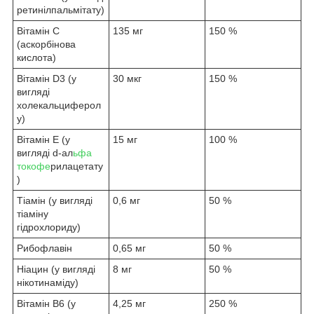
ретинілпальмітату)
Вітамін C
135 мг
150 %
(аскорбінова
кислота)
Вітамін D3 (у
30 мкг
150 %
вигляді
холекальциферол
у)
Вітамін E (у
15 мг
100 %
вигляді d-ал
ьфа
токофе
рилацетату
)
Тіамін (у вигляді
0,6 мг
50 %
тіаміну
гідрохлориду)
Рибофлавін
0,65 мг
50 %
Ніацин (у вигляді
8 мг
50 %
нікотинаміду)
Вітамін B6 (у
4,25 мг
250 %