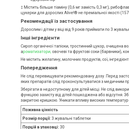
‡ Містить більше тіаміну (0,6 мг замість 0,3 мг), рибофлав
цукерки для дорослих Alive!® не преміальної якості (157
Рекомендації із застосування
Дорослим і дітям у віці від 9 років приймати по 3 жуваль
Інші інгредієнти
Сироп органічної тапіоки, тростинний цукор, очищена во
а
роматизатори,
овочеві та фруктові соки (барвники), ко
Не містить желатину, молочних продуктів, сої, інгредієнт
Попередження
Не слід перевищувати рекомендовану дозу. Перед застос
яких препаратів слід проконсультуватися з медичним п
Зберігати в недоступному для дітей місці. Не слід вико
функцією захисту від дітей пошкоджена або відсутня. Збе
закритою кришкою. Уникати впливу високих температур 
Поживна цінність
Розмір порції:
3 жувальні таблетки
Порцій в упаковці:
30