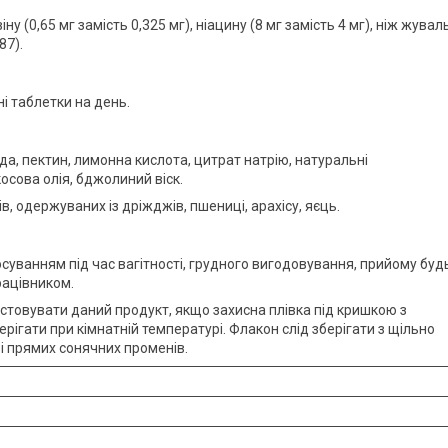
іну (0,65 мг замість 0,325 мг), ніацину (8 мг замість 4 мг), ніж жувал
87).
ні таблетки на день.
да, пектин, лимонна кислота, цитрат натрію, натуральні
косова олія, бджолиний віск.
ів, одержуваних із дріжджів, пшениці, арахісу, яєць.
уванням під час вагітності, грудного вигодовування, прийому буд
рацівником.
ристовувати даний продукт, якщо захисна плівка під кришкою з
рігати при кімнатній температурі. Флакон слід зберігати з щільно
і прямих сонячних променів.