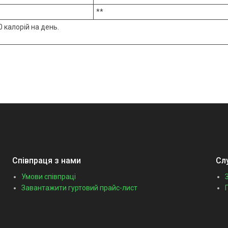
**
 калорій на день.
Співпраця з нами
Сл
Умови співпраці
Завантажити гуртовий прайс-лист