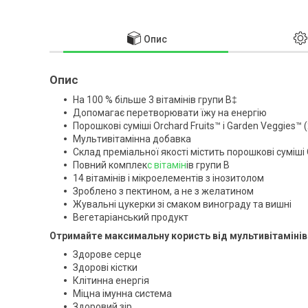
Опис
Опис
На 100 % більше 3 вітамінів групи B‡
Допомагає перетворювати їжу на енергію
Порошкові суміші Orchard Fruits™ і Garden Veggies™ (
Мультивітамінна добавка
Склад преміальної якості містить порошкові суміші O
Повний комплек
с вітамін
ів групи B
14 вітамінів і мікроелементів з інозитолом
Зроблено з пектином, а не з желатином
Жувальні цукерки зі смаком винограду та вишні
Вегетаріанський продукт
Отримайте максимальну користь від мультивітамінів
Здорове серце
Здорові кістки
Клітинна енергія
Міцна імунна система
Здоровий зір