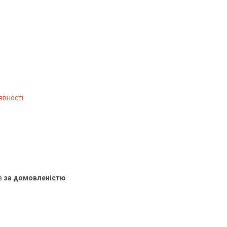
явності
в
за домовленістю