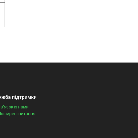
ужба підтримки
Зв'язок із нами
Поширені питання