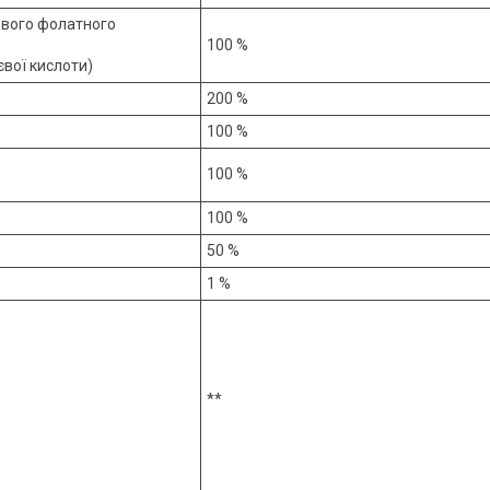
ового фолатного
100 %
євої кислоти)
200 %
100 %
100 %
100 %
50 %
1 %
**