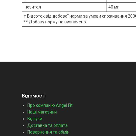
Інозитол
40 мг
† Відсоток від добової норми за умови споживання 2000
** Добову норму не визначено.
Відомості
Про компанію Angel Fit
Наші магазини
Відгуки
Доставка та оплата
Повернення та обмін