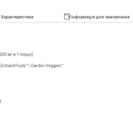
Характеристики
Інформація для замовлення
200 мг в 1 порції)
rchard Fruits™ і Garden Veggies™
!