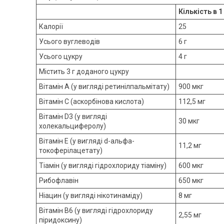
Кількість в 1
Калорії
25
Усього вуглеводів
6 г
Усього цукру
4 г
Містить 3 г доданого цукру
Вітамін А (у вигляді ретинілпальмітату)
900 мкг
Вітамін C (аскорбінова кислота)
112,5 мг
Вітамін D3 (у вигляді
30 мкг
холекальциферолу)
Вітамін E (у вигляді d-альфа-
11,2 мг
токоферілацетату)
Тіамін (у вигляді гідрохлориду тіаміну)
600 мкг
Рибофлавін
650 мкг
Ніацин (у вигляді нікотинаміду)
8 мг
Вітамін B6 (у вигляді гідрохлориду
2,55 мг
піридоксину)