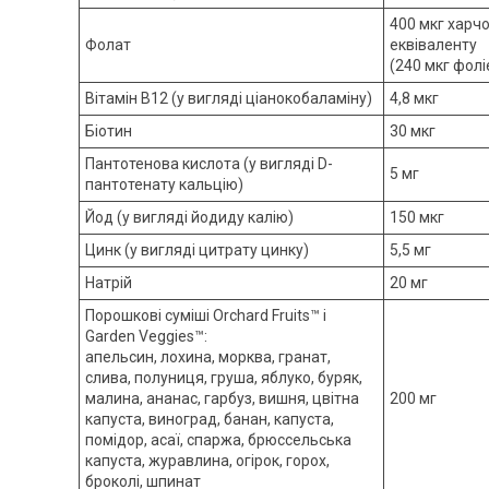
400 мкг харч
Фолат
еквіваленту
(240 мкг фолі
Вітамін B12 (у вигляді ціанокобаламіну)
4,8 мкг
Біотин
30 мкг
Пантотенова кислота (у вигляді D-
5 мг
пантотенату кальцію)
Йод (у вигляді йодиду калію)
150 мкг
Цинк (у вигляді цитрату цинку)
5,5 мг
Натрій
20 мг
Порошкові суміші Orchard Fruits™ і
Garden Veggies™:
апельсин, лохина, морква, гранат,
слива, полуниця, груша, яблуко, буряк,
малина, ананас, гарбуз, вишня, цвітна
200 мг
капуста, виноград, банан, капуста,
помідор, асаї, спаржа, брюссельська
капуста, журавлина, огірок, горох,
броколі, шпинат