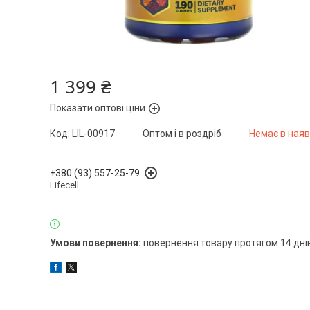
1 399 ₴
Показати оптові ціни
Код:
LIL-00917
Оптом і в роздріб
Немає в наяв
+380 (93) 557-25-79
Lifecell
повернення товару протягом 14 дні