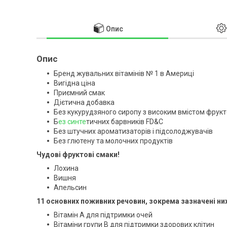
Опис
Опис
Бренд жувальних вітамінів № 1 в Америці
Вигідна ціна
Приємний смак
Дієтична добавка
Без кукурудзяного сиропу з високим вмістом фрук
Б
ез синте
тичних барвників FD&C
Без штучних ароматизаторів і підсолоджувачів
Без глютену та молочних продуктів
Чудові фруктові смаки!
Лохина
Вишня
Апельсин
11 основних поживних речовин, зокрема зазначені ни
Вітамін A для підтримки очей
Вітаміни групи B для підтримки здорових клітин