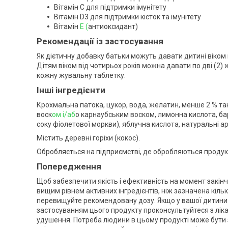
Вітамін C для підтримки імунітету
Вітамін D3 для підтримки кісток та імунітету
Вітамін
E (
антиоксидант)
Рекомендації із застосування
Як дієтичну добавку батьки можуть давати дитині віком в
Дітям віком від чотирьох років можна давати по дві (2
кожну жувальну таблетку.
Інші інгредієнти
Крохмальна патока, цукор, вода, желатин, менше 2 % так
воск
ом і/аб
о карнаубським воском, лимонна кислота, ба
соку фіолетової моркви), яблучна кислота, натуральні а
Містить деревні горіхи (кокос).
Обробляється на підприємстві, де обробляються продукти
Попередження
Щоб забезпечити якість і ефективність на момент закінч
вищим рівнем активних інгредієнтів, ніж зазначена кількі
перевищуйте рекомендовану дозу. Якщо у вашої дитини
застосуванням цього продукту проконсультуйтеся з ліка
удушення. Потреба людини в цьому продукті може бути