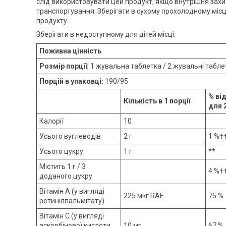
слід використовувати цей продукт, якщо внутрішня захи
транспортування. Зберігати в сухому прохолодному місц
продукту.
Зберігати в недоступному для дітей місці.
Поживна цінність
Розмір порції:
1 жувальна таблетка / 2 жувальні табле
Порцій в упаковці:
190/95
% ві
Кількість в 1 порції
для 
Калорії
10
Усього вуглеводів
2 г
1 %†
Усього цукру
1 г
**
Містить 1 г / 3
4 %†
доданого цукру
Вітамін А (у вигляді
225 мкг RAE
75 %
ретинілпальмітату)
Вітамін C (у вигляді
аскорбінової кислоти
10 мг
67 %