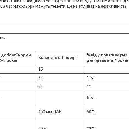
сна плівка пошкоджена або відсутня. Цей продукт може осісти під 
і. З часом кольори можуть темніти. Це не впливає на ефективність
тки
д добової норми
% від добової норми
Кількість в 1 порції
2–3 років
для дітей від 4 років
15
†
3 г
1 %†
3 г
**
†
6 %†
450 мкг RAE
50 %
20 мг
22 %