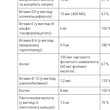
та аскорбату натрію)
Вітамін D3 (у вигляді
10 мкг (400 МО)
67 %
холекальциферолу)
Вітамін E (у вигляді dl-
альфа-
6 мг
100 
токоферилацетату)
Вітамін B-6 (у вигляді
піридоксину
0.9 мг
180 
гідрохлориду)
100 мкг харчового
фолатного еквівалента
Фолат
67 %
(60 мкг фолієвої
кислоти)
Вітамін B-12 (у вигляді
1,2 мкг
133 
ціанокобаламіну)
Біотин
8 мкг
100 
Пантотенова кислота
(у вигляді d-
1,5 мг
75 %
пантотенату кальцію)