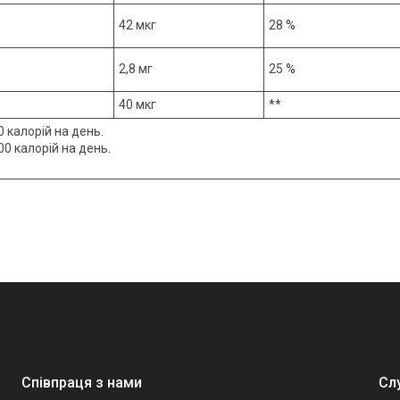
42 мкг
28 %
2,8 мг
25 %
40 мкг
**
 калорій на день.
0 калорій на день.
Співпраця з нами
Сл