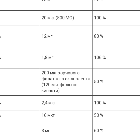
20 мкг (800 МО)
100 %
%
12 мг
80 %
%
1,8 мг
106 %
200 мкг харчового
фолатного еквівалента
50 %
(120 мкг фолієвої
кислоти)
%
2,4 мкг
100 %
%
16 мкг
53 %
3 мг
60 %