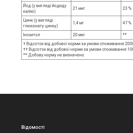
Йод (у вигляді йодиду
21 мкг
23 %
калію)
Цинк (у вигляді
1,4 мг
47 %
глюконату цинку)
Інозитол
20 мкг
**
† Відсоток від добової норми за умови споживання 2000
†† Відсоток від добової норми за умови споживання 100
** Добову норму не визначено.
Відомості