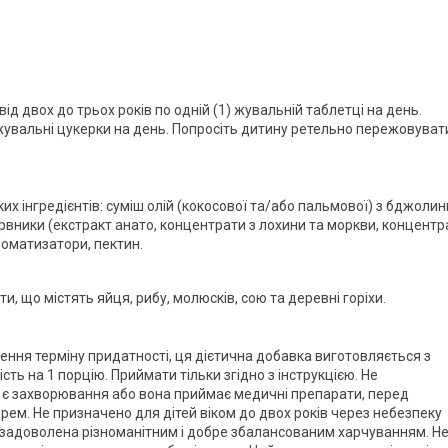
ід двох до трьох років по одній (1) жувальній таблетці на день.
) жувальні цукерки на день. Попросіть дитину ретельно пережовуват
их інгредієнтів: суміш олій (кокосової та/або пальмової) з бджоли
рвники (екстракт анато, концентрати з лохини та моркви, концентр
роматизатори, пектин.
, що містять яйця, рибу, молюсків, сою та деревні горіхи.
ення терміну придатності, ця дієтична добавка виготовляється з
сть на 1 порцію. Приймати тільки згідно з інструкцією. Не
 є захворювання або вона приймає медичні препарати, перед
рем. Не призначено для дітей віком до двох років через небезпеку
 задоволена різноманітним і добре збалансованим харчуванням. Н