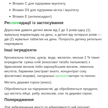
Вітамін C для підтримки імунітету
Вітамін D3 для підтримки кісток і імунітету
Вітамін Е (антиоксидант)
Ре
коме
ндації із застосування
Дорослим давати дитині віком від 2 до 3 років одну (1)
жувальну мармеладку на день, а дитині від чотирьох років —
дві (2) жувальні таблетки на день. Попросіть дитину ретельно
пережувати.
Інші інгредієнти
Крохмальна патока, цукор, вода, желатин, менше 2 % таких
інгредієнтів: суміш олій (кокосової та/або пальмової) з
бджолиним воском і/або карнаубським воском, лимонна
кислота, барвники (екстракт анато, концентрат соку
фіолетової моркви), натуральні
аромати
затори та пектин.
Містить деревні горіхи (кокос).
Обробляється на підприємстві, де обробляються продукти,
що містять яйця, рибу, молюсків, сою та деревні горіхи.
Попередження
Для забезпечення якості та ефективності цей продукт