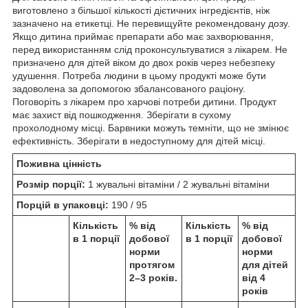
виготовлено з більшої кількості дієтичних інгредієнтів, ніж
зазначено на етикетці. Не перевищуйте рекомендовану дозу.
Якщо дитина приймає препарати або має захворювання,
перед використанням слід проконсультуватися з лікарем. Не
призначено для дітей віком до двох років через небезпеку
удушення. Потреба людини в цьому продукті може бути
задоволена за допомогою збалансованого раціону.
Поговоріть з лікарем про харчові потреби дитини. Продукт
має захист від пошкодження. Зберігати в сухому
прохолодному місці. Барвники можуть темніти, що не змінює
ефективність. Зберігати в недоступному для дітей місці.
Поживна цінність
Розмір порції:
1 жувальні вітаміни / 2 жувальні вітаміни
Порцій в упаковці:
190 / 95
Кількість
% від
Кількість
% від
в 1 порції
добової
в 1 порції
добової
норми
норми
протягом
для дітей
2–3 років.
від 4
років