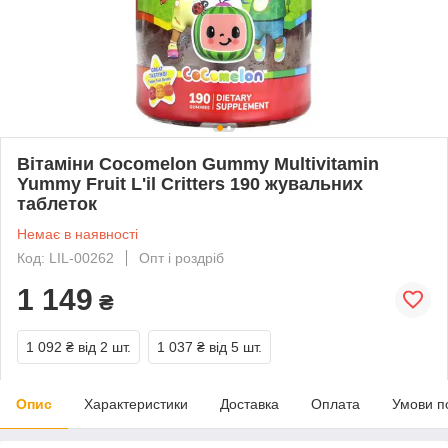
Вітаміни Cocomelon Gummy Multivitamin
Yummy Fruit L'il Critters 190 жувальних
таблеток
Немає в наявності
Код: LIL-00262
Опт і роздріб
1 149
₴
1 092 ₴
від 2 шт.
1 037 ₴
від 5 шт.
Опис
Характеристики
Доставка
Оплата
Умови п