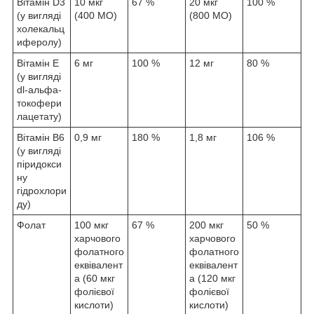
Вітамін D3
10 мкг
67 %
20 мкг
100 %
(у вигляді
(400 МО)
(800 МО)
холекальц
иферолу)
Вітамін E
6 мг
100 %
12 мг
80 %
(у вигляді
dl-альфа-
токофери
лацетату)
Вітамін B6
0,9 мг
180 %
1,8 мг
106 %
(у вигляді
піридокси
ну
гідрохлори
ду)
Фолат
100 мкг
67 %
200 мкг
50 %
харчового
харчового
фолатного
фолатного
еквівалент
еквівалент
а (60 мкг
а (120 мкг
фолієвої
фолієвої
кислоти)
кислоти)