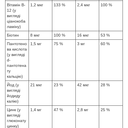
Вітамін B-
1,2 мкг
133 %
2,4 мкг
100 %
12 (у
вигляді
ціанокоба
ламіну)
Біотин
8 мкг
100 %
16 мкг
53 %
Пантотено
1,5 мг
75 %
3 мг
60 %
ва кислота
(у вигляді
d-
пантотена
ту
кальцію)
Йод (у
21 мкг
23 %
42 мкг
28 %
вигляді
йодиду
калію)
Цинк (у
1,4 мг
47 %
2,8 мг
25 %
вигляді
глюконату
цинку)