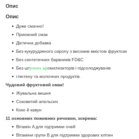
Опис
Опис
Дуже смачно!
Приємний смак
Дієтична добавка
Без кукурудзяного сиропу з високим вмістом фруктози
Без синтетичних барвників FD&C
Без шт
учних ар
оматизаторів і підсолоджувачів
глютену та молочних продуктів.
Чудовий фруктовий смак!
Жувальна вишня
Соковитий апельсин
Коко й кавун
11 основних поживних речовин, зокрема:
Вітамін A для підтримки очей
Вітаміни групи B для підтримки здорових клітин