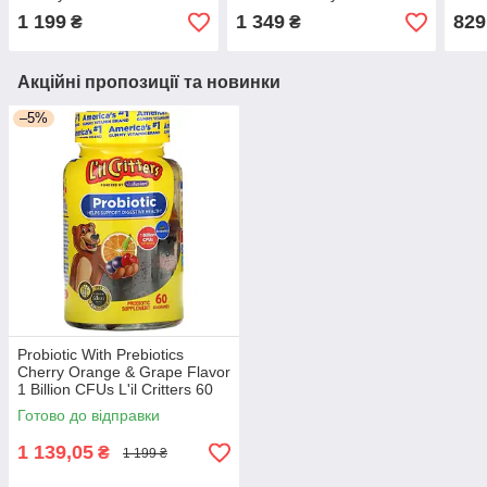
таблеток
& Bl
1 199
1 349
829
₴
₴
75 ж
Акційні пропозиції та новинки
–5%
Probiotic With Prebiotics
Cherry Orange & Grape Flavor
1 Billion CFUs L'il Critters 60
жувальних таблеток
Готово до відправки
1 139,05
₴
1 199 ₴