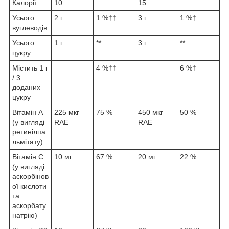
Калорії
10
15
Усього
2 г
1 %††
3 г
1 %†
вуглеводів
Усього
1 г
**
3 г
**
цукру
Містить 1 г
4 %††
6 %†
/ 3
доданих
цукру
Вітамін A
225 мкг
75 %
450 мкг
50 %
(у вигляді
RAE
RAE
ретинілпа
льмітату)
Вітамін C
10 мг
67 %
20 мг
22 %
(у вигляді
аскорбінов
ої кислоти
та
аскорбату
натрію)