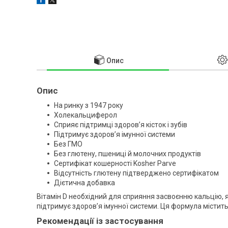
Опис
Опис
На ринку з 1947 року
Холекальциферол
Сприяє підтримці здоров’я кісток і зубів
Підтримує здоров’я імунної системи
Без ГМО
Без глютену, пшениці й молочних продуктів
Сертифікат кошерності Kosher Parve
Відсутність глютену підтверджено сертифікатом
Дієтична добавка
Вітамін D необхідний для сприяння засвоєнню кальцію, як
підтримує здоров’я імунної системи. Ця формула містить 
Рекомендації із застосування