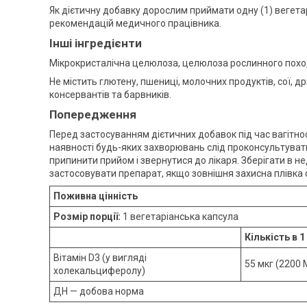
Як дієтичну добавку дорослим приймати одну (1) вегетарі
рекомендацій медичного працівника.
Інші інгредієнти
Мікрокристалічна целюлоза, целюлоза рослинного похо
Не містить глютену, пшениці, молочних продуктів, сої, д
консервантів та барвників.
Попередження
Перед застосуванням дієтичних добавок під час вагітно
наявності будь-яких захворювань слід проконсультувати
припинити прийом і звернутися до лікаря. Зберігати в не
застосовувати препарат, якщо зовнішня захисна плівка
Поживна цінність
Розмір порції:
1 вегетаріанська капсула
Кількість в 1
Вітамін D3 (у вигляді
55 мкг (2200 
холекальциферолу)
ДН — добова норма