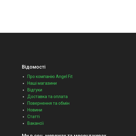
Відомості
Про компанію Angel Fit
Наші магазини
Відгуки
Доставка та оплата
Повернення та обмін
Новини
Статті
Вакансії
Ми в соц. мережах та месенджерах