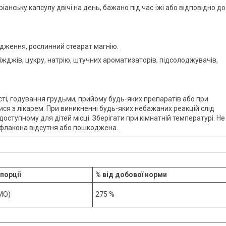
анську капсулу двічі на день, бажано під час їжі або відповідно до
дження, рослинний стеарат магнію.
ріжджів, цукру, натрію, штучних ароматизаторів, підсолоджувачів,
сті, годування грудьми, прийому будь-яких препаратів або при
ся з лікарем. При виникненні будь-яких небажаних реакцій слід
доступному для дітей місці. Зберігати при кімнатній температурі. Не
 флакона відсутня або пошкоджена.
 порції
% від добової норми
МО)
275 %