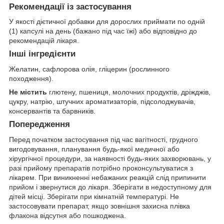
Рекомендації із застосування
У якості дієтичної добавки для дорослих приймати по одній
(1) капсулі на день (бажано під час їжі) або відповідно до
рекомендацій лікаря.
Інші інгредієнти
Желатин, сафлорова олія, гліцерин (рослинного
походження).
Не містить
глютену, пшениця, молочних продуктів, дріжджів,
цукру, натрію, штучних ароматизаторів, підсолоджувачів,
консервантів та барвників.
Попередження
Перед початком застосування під час вагітності, грудного
вигодовування, планування будь-якої медичної або
хірургічної процедури, за наявності будь-яких захворювань, у
разі прийому препаратів потрібно проконсультуватися з
лікарем. При виникненні небажаних реакцій слід припинити
прийом і звернутися до лікаря. Зберігати в недоступному для
дітей місці. Зберігати при кімнатній температурі. Не
застосовувати препарат, якщо зовнішня захисна плівка
флакона відсутня або пошкоджена.