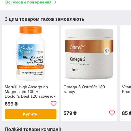
Всі умови повернення
З цим товаром також замовляють
Магній High Absorption
Omega 3 OstroVit 180
Vita
Magnesium 100 мг
капсул
Phar
Doctor's Best 120 таблеток
699
₴
579
85
₴
Купити
Подібні товари компанії