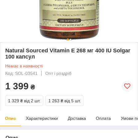
Natural Sourced Vitamin E 268 мг 400 IU Solgar
100 капсул
Немає в наявності
Код: SOL-03541
Опт і роздріб
1 399
₴
1 329 ₴
від 2 шт.
1 263 ₴
від 5 шт.
Опис
Характеристики
Доставка
Оплата
Умови п
Опис