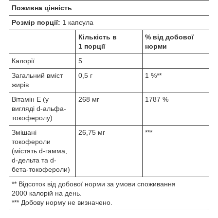
Поживна цінність
Розмір порції:
1 капсула
Кількість в
% від добової
1 порції
норми
Калорії
5
Загальний вміст
0,5 г
1 %**
жирів
Вітамін E (у
268 мг
1787 %
вигляді d-альфа-
токоферолу)
Змішані
26,75 мг
***
токофероли
(містять d-гамма,
d-дельта та d-
бета-токофероли)
** Відсоток від добової норми за умови споживання
2000 калорій на день.
*** Добову норму не визначено.