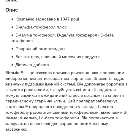
Опис
Компанію засновано в 1947 році
D-альфа-токоферол плюс
D-гамма токоферол, D-дельта токоферол і D-бета
токоферол
Природний антиоксидант
Без глютену, пшениці й молочних продуктів
Дієтична добавка
Вітамін E — це важлива поживна речовина, яка є первинним,
жиророзчинним антиоксидантом в організмі. Вітамін E надає
живильну підтримку імунній системі. Він допомагає боротися з
вільними радикалами, які руйнують клітини. Ці радикали
можуть викликати оксидативний стрес в організмі та сприяти
передчасному старінню клітин. Цей препарат забезпечує
вітаміном E природного походження у вигляді d-альфа
токоферолу разом зі змішаними токоферолами, включаючи d-
гамма, d-дельта, і d-бета токофероли. Він постачається в
капсулах на основі олії для сприяння оптимальному
засвоєнню.