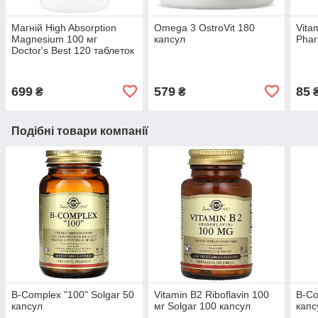
Магній High Absorption
Omega 3 OstroVit 180
Vita
Magnesium 100 мг
капсул
Phar
Doctor's Best 120 таблеток
699
579
85
₴
₴
Подібні товари компанії
B-Complex "100" Solgar 50
Vitamin B2 Riboflavin 100
B-Co
капсул
мг Solgar 100 капсул
капс