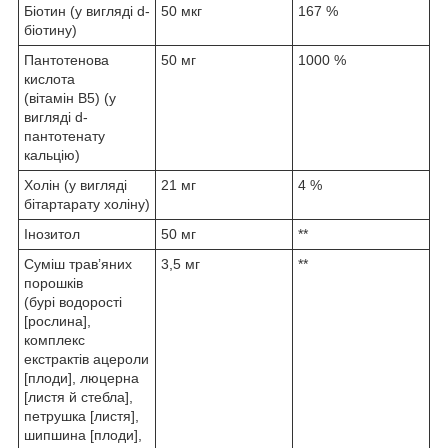
Біотин (у вигляді d-
50 мкг
167 %
біотину)
Пантотенова
50 мг
1000 %
кислота
(вітамін B5) (у
вигляді d-
пантотенату
кальцію)
Холін (у вигляді
21 мг
4 %
бітартарату холіну)
Інозитол
50 мг
**
Суміш трав’яних
3,5 мг
**
порошків
(бурі водорості
[рослина],
комплекс
екстрактів ацероли
[плоди], люцерна
[листя й стебла],
петрушка [листя],
шипшина [плоди],