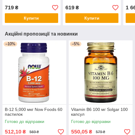
719
619
1 6
₴
₴
Купити
Купити
Акційні пропозиції та новинки
–10%
–5%
B-12 5,000 мкг Now Foods 60
Vitamin B6 100 мг Solgar 100
пастилок
капсул
Готово до відправки
Готово до відправки
512,10
550,05
₴
₴
569 ₴
579 ₴