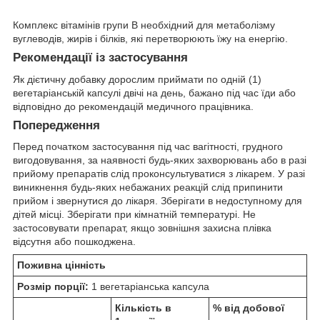
Комплекс вітамінів групи B необхідний для метаболізму
вуглеводів, жирів і білків, які перетворюють їжу на енергію.
Рекомендації із застосування
Як дієтичну добавку дорослим приймати по одній (1)
вегетаріанській капсулі двічі на день, бажано під час їди або
відповідно до рекомендацій медичного працівника.
Попередження
Перед початком застосування під час вагітності, грудного
вигодовування, за наявності будь-яких захворювань або в разі
прийому препаратів слід проконсультуватися з лікарем. У разі
виникнення будь-яких небажаних реакцій слід припинити
прийом і звернутися до лікаря. Зберігати в недоступному для
дітей місці. Зберігати при кімнатній температурі. Не
застосовувати препарат, якщо зовнішня захисна плівка
відсутня або пошкоджена.
Поживна цінність
Розмір порції:
1 вегетаріанська капсула
Кількість в
% від добової