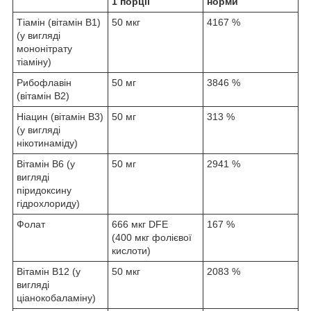
1 порції
норми
Тіамін (вітамін B1)
50 мкг
4167 %
(у вигляді
мононітрату
тіаміну)
Рибофлавін
50 мг
3846 %
(вітамін B2)
Ніацин (вітамін B3)
50 мг
313 %
(у вигляді
нікотинаміду)
Вітамін B6 (у
50 мг
2941 %
вигляді
піридоксину
гідрохлориду)
Фолат
666 мкг DFE
167 %
(400 мкг фолієвої
кислоти)
Вітамін B12 (у
50 мкг
2083 %
вигляді
ціанокобаламіну)