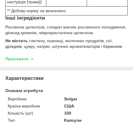
настурція [трава])
** Добову норму не визначено.
Інші інгредієнти
Рослинна целюлоза, стеарат магнію рослинного походження,
діоксид кремнію, мікрокристалічна целюлоза.
Не містить
глютену, пшениці, молочних продуктів, сої,
дріжджів, цукру, натрію, штучних ароматизаторів і барвників.
Приховати
Характеристики
Основні атрибути
Виробник
Solgar
Країна виробник
США
Кількість (шт)
100
Тип
Капсули