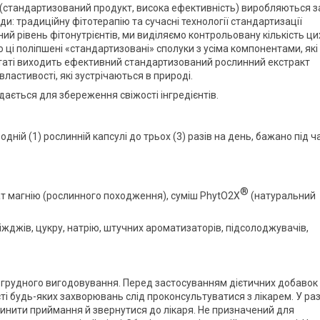
gar (стандартизований продукт, висока ефективність) виробляються з
и: традиційну фітотерапію та сучасні технології стандартизації
ий рівень фітонутрієнтів, ми виділяємо контрольовану кількість ци
ці поліпшені «стандартизовані» сполуки з усіма компонентами, які
ьтаті виходить ефективний стандартизований рослинний екстракт
властивості, які зустрічаються в природі.
ається для збереження свіжості інгредієнтів.
дній (1) рослинній капсулі до трьох (3) разів на день, бажано під ч
®
т магнію (рослинного походження), суміш PhytO2X
(натуральний
ріжджів, цукру, натрію, штучних ароматизаторів, підсолоджувачів,
а грудного вигодовування. Перед застосуванням дієтичних добавок
сті будь-яких захворювань слід проконсультуватися з лікарем. У раз
инити приймання й звернутися до лікаря. Не призначений для