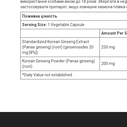
використання особами віком до 18 років. Зберігати в нед
застосовувати препарат, якщо зовнішня захисна плівка
Поживна цінність
Serving Size:
1 Vegetable Capsule
Amount Per S
Standardized Korean Ginseng Extract
(Panax ginseng) (root) (ginsenosides 20
250 mg
mg [8%])
Korean Ginseng Powder (Panax ginseng)
200 mg
(root)
*Daily Value not established.