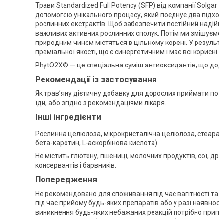
Трави Standardized Full Potency (SFP) від компанії Sol
допомогою унікального процесу, який поєднує два підход
рослинних екстрактів. Щоб забезпечити постійний надійн
важливих активних рослинних сполук. Потім ми змішуємо 
природним чином містяться в цільному корені. У резул
преміальної якості, що є синергетичним і має всі корисні 
PhytO2X® — це спеціальна суміш антиоксидантів, що дод
Рекомендації із застосування
Як трав’яну дієтичну добавку для дорослих приймати по о
їди, або згідно з рекомендаціями лікаря.
Інші інгредієнти
Рослинна целюлоза, мікрокристалічна целюлоза, стеара
бета-каротин, L-аскорбінова кислота).
Не містить глютену, пшениці, молочних продуктів, сої, д
консервантів і барвників.
Попередження
Не рекомендовано для споживання під час вагітності т
під час прийому будь-яких препаратів або у разі наявно
виникнення будь-яких небажаних реакцій потрібно прип