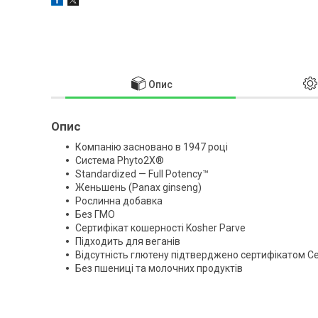
Опис
Опис
Компанію засновано в 1947 році
Система Phyto2X®
Standardized — Full Potency™
Женьшень (Panax ginseng)
Рослинна добавка
Без ГМО
Сертифікат кошерності Kosher Parve
Підходить для веганів
Відсутність глютену підтверджено сертифікатом Cert
Без пшениці та молочних продуктів