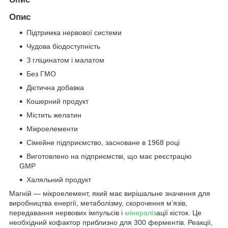
Опис
Підтримка нервової системи
Чудова біодоступність
З гліцинатом і малатом
Без ГМО
Дієтична добавка
Кошерний продукт
Містить желатин
Мікроелементи
Сімейне підприємство, засноване в 1968 році
Виготовлено на підприємстві, що має реєстрацію
GMP
Халяльний продукт
Магній — мікроелемент, який має вирішальне значення для
виробництва енергії, метаболізму, скорочення м’язів,
передавання нервових імпульсів і
мінераліз
ації кісток. Це
необхідний кофактор приблизно для 300 ферментів. Реакції,