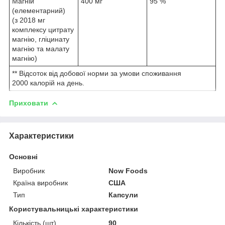
Магній
400 мг
95 %
(елементарний)
(з 2018 мг
комплексу цитрату
магнію, гліцинату
магнію та малату
магнію)
** Відсоток від добової норми за умови споживання
2000 калорій на день.
Приховати
Характеристики
Основні
Виробник
Now Foods
Країна виробник
США
Тип
Капсули
Користувальницькі характеристики
Кількість (шт)
90