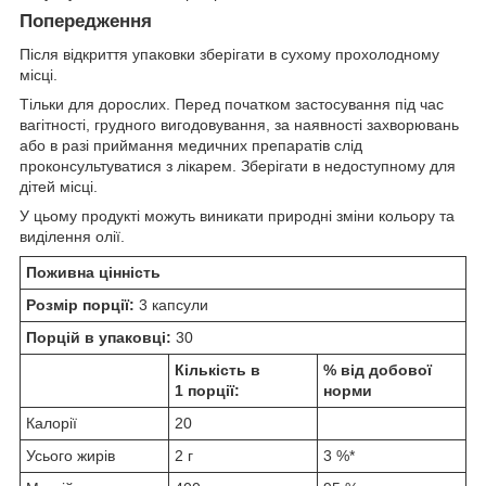
Попередження
Після відкриття упаковки зберігати в сухому прохолодному
місці.
Тільки для дорослих. Перед початком застосування під час
вагітності, грудного вигодовування, за наявності захворювань
або в разі приймання медичних препаратів слід
проконсультуватися з лікарем. Зберігати в недоступному для
дітей місці.
У цьому продукті можуть виникати природні зміни кольору та
виділення олії.
Поживна цінність
Розмір порції:
3 капсули
Порцій в упаковці:
30
Кількість в
% від добової
1 порції:
норми
Калорії
20
Усього жирів
2 г
3 %*