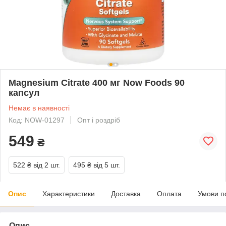
Magnesium Citrate 400 мг Now Foods 90
капсул
Немає в наявності
Код: NOW-01297
Опт і роздріб
549
₴
522 ₴
від 2 шт.
495 ₴
від 5 шт.
Опис
Характеристики
Доставка
Оплата
Умови п
Опис