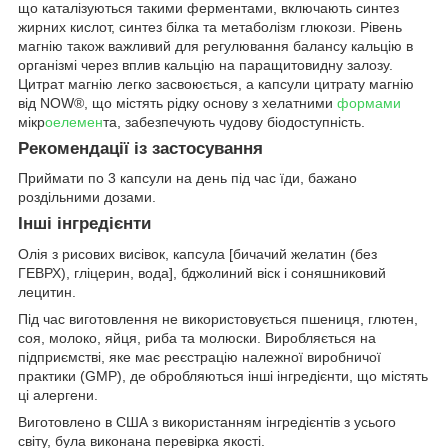
що каталізуються такими ферментами, включають синтез
жирних кислот, синтез білка та метаболізм глюкози. Рівень
магнію також важливий для регулювання балансу кальцію в
організмі через вплив кальцію на паращитовидну залозу.
Цитрат магнію легко засвоюється, а капсули цитрату магнію
від NOW®, що містять рідку основу з хелатними
формами
мікр
оелемен
та, забезпечують чудову біодоступність.
Рекомендації із застосування
Приймати по 3 капсули на день під час їди, бажано
роздільними дозами.
Інші інгредієнти
Олія з рисових висівок, капсула [бичачий желатин (без
ГЕВРХ), гліцерин, вода], бджолиний віск і соняшниковий
лецитин.
Під час виготовлення не використовується пшениця, глютен,
соя, молоко, яйця, риба та молюски. Виробляється на
підприємстві, яке має реєстрацію належної виробничої
практики (GMP), де обробляються інші інгредієнти, що містять
ці алергени.
Виготовлено в США з використанням інгредієнтів з усього
світу, була виконана перевірка якості.