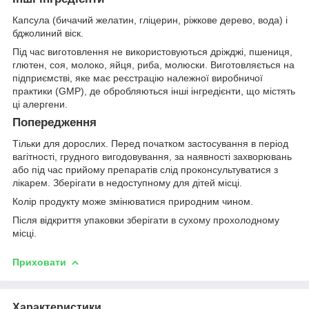
Капсула (бичачий желатин, гліцерин, ріжкове дерево, вода) і
бджолиний віск.
Під час виготовлення не використовуються дріжджі, пшениця,
глютен, соя, молоко, яйця, риба, молюски. Виготовляється на
підприємстві, яке має реєстрацію належної виробничої
практики (GMP), де обробляються інші інгредієнти, що містять
ці алергени.
Попередження
Тільки для дорослих. Перед початком застосування в період
вагітності, грудного вигодовування, за наявності захворювань
або під час прийому препаратів слід проконсультуватися з
лікарем. Зберігати в недоступному для дітей місці.
Колір продукту може змінюватися природним чином.
Після відкриття упаковки зберігати в сухому прохолодному
місці.
Приховати
Характеристики