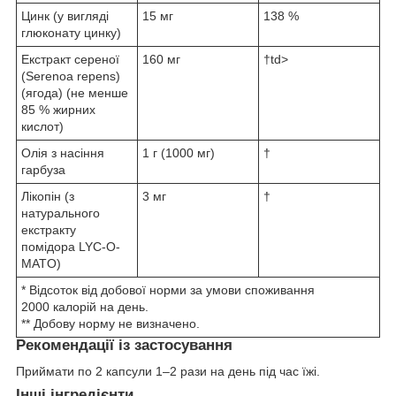
Цинк (у вигляді
15 мг
138 %
глюконату цинку)
Екстракт сереної
160 мг
†td>
(Serenoa repens)
(ягода) (не менше
85 % жирних
кислот)
Олія з насіння
1 г (1000 мг)
†
гарбуза
Лікопін (з
3 мг
†
натурального
екстракту
помідора LYC-O-
MATO)
* Відсоток від добової норми за умови споживання
2000 калорій на день.
** Добову норму не визначено.
Рекомендації із застосування
Приймати по 2 капсули 1–2 рази на день під час їжі.
Інші інгредієнти