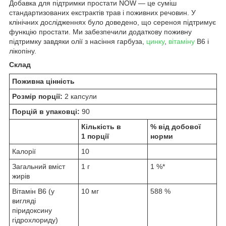
Добавка для підтримки простати NOW — це суміш
стандартизованих екстрактів трав і поживних речовин. У
клінічних дослідженнях було доведено, що сереноя підтримує
функцію простати. Ми забезпечили додаткову поживну
підтримку завдяки олії з насіння гарбуза,
цинку
,
вітаміну
B6 і
лікопіну.
Склад
Поживна цінність
Розмір порції:
2 капсули
Порцій в упаковці:
90
Кількість в
% від добової
1 порції
норми
Калорії
10
Загальний вміст
1 г
1 %*
жирів
Вітамін B6 (у
10 мг
588 %
вигляді
піридоксину
гідрохлориду)