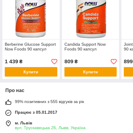
Berberine Glucose Support
Candida Support Now
Join
Now Foods 90 капсул
Foods 90 капсул
90 к
1 439
809
899
₴
₴
Купити
Купити
Про нас
99% позитивних з 555 відгуків за рік
Працює з 05.01.2017
м. Львів
вул. Трускавецька 2Б, Львів, Україна