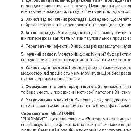
1. Детоксикація вільних радикалів та антиоксидантна
внаслідок окислювального стресу. Низка досліджень пок
ніж такі антиоксиданти, як глутатіон і манітол, і вдвічі 
2. Захист від психічних розладів.
Доведено, що мелатон
нейродегенеративних захворювань та захищає від виникн
3. Антивікова дія.
Антиоксидантна дія гормону сну визн
він попереджає загибель клітин та уповільнює процеси 
4. Терапевтичні ефекти.
З низьким рівнем мелатоніну в
5. Імунний захист.
Мелатонін діє як імунний буфер і сти
сполука при загостренні імунних реакцій, таких як гостр
6. Захист від онкології.
Простежується зв'язок між мел
медсестер, які працюють у нічну зміну, вищі ризики розви
пухлин передміхурової залози.
7. Формування та регенерація кісток.
За допомогою спе
та бере участь у походженні кісткової патології. Він сти
8. Регулювання маси тіла.
Як показують дослідження л
нижчі показники мелатоніну в слині та 6-сульфатоксимел
Сировина для MELATONIN.
"PHARMAVIT" - це незалежна сімейна фармацевтична комп
спеціалізується, зокрема, на виробництві амінокислот, в
людини. Саме ця інноваційна компанія і є постачальни