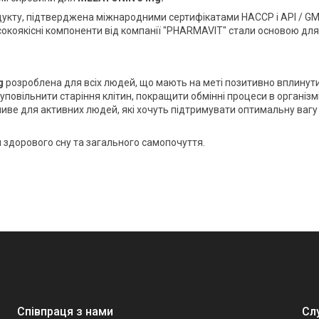
дукту, підтверджена міжнародними сертифікатами HACCP і API / GM
исокоякісні компоненти від компанії "PHARMAVIT" стали основою для
g
розроблена для всіх людей, що мають на меті позитивно вплинут
повільнити старіння клітин, покращити обмінні процеси в організм
жливе для активних людей, які хочуть підтримувати оптимальну вагу
и здорового сну та загального самопочуття.
Співпраця з нами
Сл