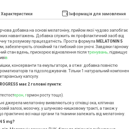
Характеристики
Інформація для замовлення
рчова добавка на основі мелатоніну, прийом якої чудово запобігає
оких навантажень. Добавка служить як профілактичний засіб від
зичну та розумову працездатність. Проста формула
MELATONIN 5
, забезпечують спокійний та глибокий сон уночі. Завдяки гарному
ний стан вдень, прискорює відновлення після т
ренувань,
підвищує
иві
в.
омішки, консерванти та емульгатори, а отже: добавка повністю
ароматизаторів та підсолоджувачів. Тільки 1 натуральний компонен
етаріанську капсулу.
ROGRESS має 2 головні пункти:
 тестост
ерон, г
ормон росту тощо).
ні джерела мелатоніну виявляються у сітківці ока, клітинах
ровій залозі, мозочку, у шлунково-кишковому тракті, а також у
що практично всі наші органи та тканини залежать від мелатоніну.
N 5 mg?