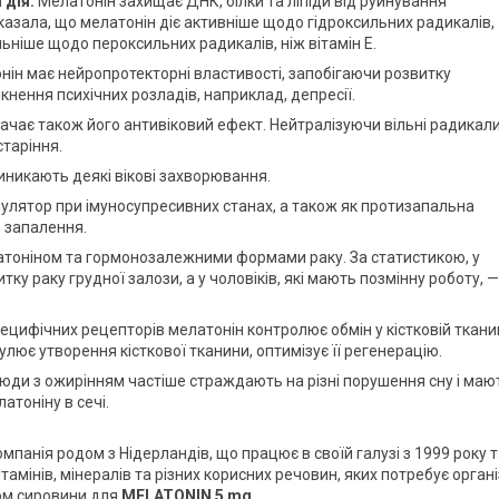
 дія.
Мелатонін захищає ДНК, білки та ліпіди від руйнування
азала, що мелатонін діє активніше щодо гідроксильних радикалів,
сильніше щодо пероксильних радикалів, ніж вітамін E.
ін має нейропротекторні властивості, запобігаючи розвитку
ення психічних розладів, наприклад, депресії.
ачає також його антивіковий ефект. Нейтралізуючи вільні радикали
старіння.
иникають деякі вікові захворювання.
мулятор при імуносупресивних станах, а також як протизапальна
е запалення.
атоніном та гормонозалежними формами раку. За статистикою, у
тку раку грудної залози, а у чоловіків, які мають позмінну роботу, —
цифічних рецепторів мелатонін контролює обмін у кістковій ткани
мулює утворення кісткової тканини, оптимізує її регенерацію.
юди з ожирінням частіше страждають на різні порушення сну і маю
атоніну в сечі.
анія родом з Нідерландів, що працює в своїй галузі з 1999 року т
ітамінів, мінералів та різних корисних речовин, яких потребує орган
ком сировини для
MELATONIN 5 mg.