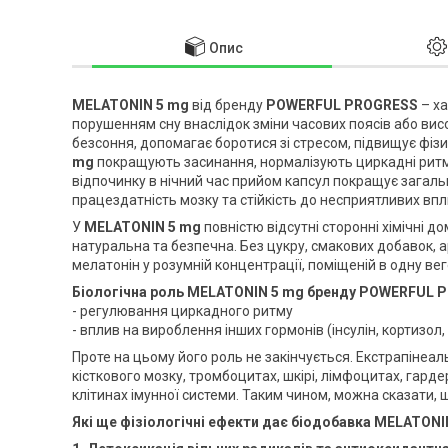
Опис
MELATONIN 5 mg
від бренду
POWERFUL PROGRESS
– ха
порушенням сну внаслідок зміни часових поясів або вис
безсоння, допомагає боротися зі стресом, підвищує фі
mg
покращують засинання, нормалізують циркадні ритми
відпочинку в нічний час прийом капсул покращує загаль
працездатність мозку та стійкість до несприятливих впл
У
MELATONIN 5 mg
повністю відсутні сторонні хімічні д
натуральна та безпечна. Без цукру, смакових добавок, 
мелатонін у розумній концентрації, поміщеній в одну вег
Біологічна роль MELATONIN 5 mg бренду POWERFUL P
- регулювання циркадного ритму
- вплив на вироблення інших гормонів (інсулін, кортизол,
Проте на цьому його роль не закінчується. Екстрапінеаль
кісткового мозку, тромбоцитах, шкірі, лімфоцитах, гарде
клітинах імунної системи. Таким чином, можна сказати, 
​Які ще фізіологічні ефекти дає біодобавка MELATONI