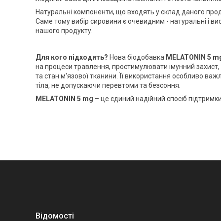
Натуральні компоненти, що входять у склад даного про
Саме тому вибір сировини є очевидним - натуральні і в
нашого продукту.
Для кого підходить?
Нова біодобавка
MELATONIN 5 m
на процеси травлення, простимулювати імунний захист, у
та стан м'язової тканини. Її використання особливо ва
тіла, не допускаючи перевтоми та безсоння.
MELATONIN 5 mg
– це єдиний надійний спосіб підтримк
Відомості