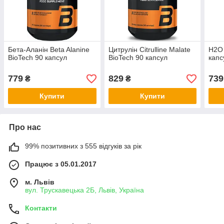
Бета-Аланін Beta Alanine
Цитрулін Citrulline Malate
H2O 
BioTech 90 капсул
BioTech 90 капсул
капс
779
829
739
₴
₴
Купити
Купити
Про нас
99% позитивних з 555 відгуків за рік
Працює з 05.01.2017
м. Львів
вул. Трускавецька 2Б, Львів, Україна
Контакти