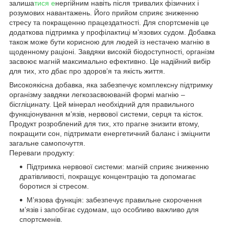
залиша
тися е
нергійним навіть після тривалих фізичних і
розумових навантажень. Його прийом сприяє зниженню
стресу та покращенню працездатності. Для спортсменів це
додаткова підтримка у профілактиці м’язових судом. Добавка
також може бути корисною для людей із нестачею магнію в
щоденному раціоні. Завдяки високій біодоступності, організм
засвоює магній максимально ефективно. Це надійний вибір
для тих, хто дбає про здоров’я та якість життя.
Високоякісна добавка, яка забезпечує комплексну підтримку
організму завдяки легкозасвоюваній формі магнію –
бісгліцинату. Цей мінерал необхідний для правильного
функціонування м’язів, нервової системи, серця та кісток.
Продукт розроблений для тих, хто прагне знизити втому,
покращити сон, підтримати енергетичний баланс і зміцнити
загальне самопочуття.
Переваги продукту:
Підтримка нервової системи: магній сприяє зниженню
дратівливості, покращує концентрацію та допомагає
боротися зі стресом.
М’язова функція: забезпечує правильне скорочення
м’язів і запобігає судомам, що особливо важливо для
спортсменів.