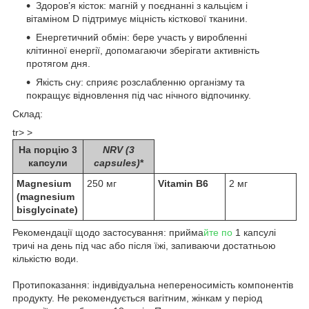
Здоров’я кісток: магній у поєднанні з кальцієм і
вітаміном D підтримує міцність кісткової тканини.
Енергетичний обмін: бере участь у виробленні
клітинної енергії, допомагаючи зберігати активність
протягом дня.
Якість сну: сприяє розслабленню організму та
покращує відновлення під час нічного відпочинку.
Склад:
tr> >
На порцію 3
NRV
(3
капсули
capsules)
*
Magnesium
250 мг
Vitamin B6
2 мг
(magnesium
bisglycinate)
Рекомендації щодо застосування: прийма
йте по
1 капсулі
тричі на день під час або після їжі, запиваючи достатньою
кількістю води.
Протипоказання: індивідуальна непереносимість компонентів
продукту. Не рекомендується вагітним, жінкам у період