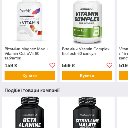
Вітаміни Magnez Max +
Вітаміни Vitamin Complex
Vita
Vitamin OstroVit 60
BioTech 60 капсул
/ 45
таблеток
капс
159
569
519
₴
₴
Купити
Купити
Подібні товари компанії