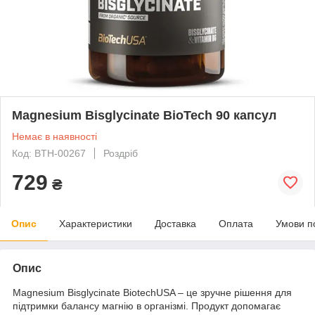
Magnesium Bisglycinate BioTech 90 капсул
Немає в наявності
Код: BTH-00267
Роздріб
729
₴
Опис
Характеристики
Доставка
Оплата
Умови п
Опис
Magnesium Bisglycinate BiotechUSA – це зручне рішення для
підтримки балансу магнію в організмі. Продукт допомагає