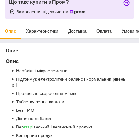
Що таке купити з Пром?
Замовлення під захистом
Опис
Характеристики
Доставка
Оплата
Умови п
Опис
Опис
Необхідні мікроелементи
Підтримує електролітний баланс і нормальний рівень
pH
Правильне скорочення м’язів
Таблетку легше ковтати
Без ГМО
Дієтична добавка
Вег
етарі
анський і веганський продукт
Кошерний продукт