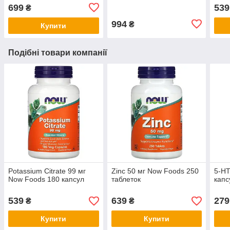
таблеток
699
539
₴
994
₴
Купити
Подібні товари компанії
Potassium Citrate 99 мг
Zinc 50 мг Now Foods 250
5-HT
Now Foods 180 капсул
таблеток
капс
539
639
279
₴
₴
Купити
Купити