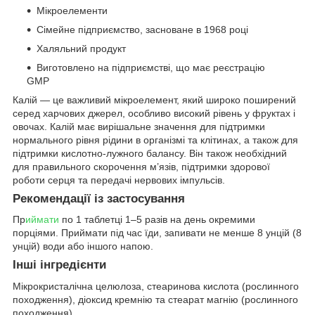
Мікроелементи
Сімейне підприємство, засноване в 1968 році
Халяльний продукт
Виготовлено на підприємстві, що має реєстрацію
GMP
Калій — це важливий мікроелемент, який широко поширений
серед харчових джерел, особливо високий рівень у фруктах і
овочах. Калій має вирішальне значення для підтримки
нормального рівня рідини в організмі та клітинах, а також для
підтримки кислотно-лужного балансу. Він також необхідний
для правильного скорочення м’язів, підтримки здорової
роботи серця та передачі нервових імпульсів.
Рекомендації із застосування
Пр
иймати
по 1 таблетці 1–5 разів на день окремими
порціями. Приймати під час їди, запивати не менше 8 унцій (8
унцій) води або іншого напою.
Інші інгредієнти
Мікрокристалічна целюлоза, стеаринова кислота (рослинного
походження), діоксид кремнію та стеарат магнію (рослинного
походження).