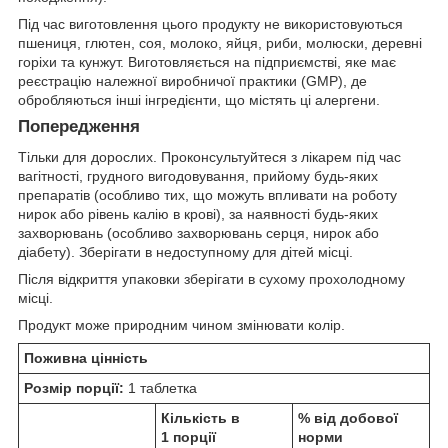
Під час виготовлення цього продукту не використовуються
пшениця, глютен, соя, молоко, яйця, риби, молюски, деревні
горіхи та кунжут. Виготовляється на підприємстві, яке має
реєстрацію належної виробничої практики (GMP), де
обробляються інші інгредієнти, що містять ці алергени.
Попередження
Тільки для дорослих. Проконсультуйтеся з лікарем під час
вагітності, грудного вигодовування, прийому будь-яких
препаратів (особливо тих, що можуть впливати на роботу
нирок або рівень калію в крові), за наявності будь-яких
захворювань (особливо захворювань серця, нирок або
діабету). Зберігати в недоступному для дітей місці.
Після відкриття упаковки зберігати в сухому прохолодному
місці.
Продукт може природним чином змінювати колір.
Поживна цінність
Розмір порції:
1 таблетка
Кількість в
% від добової
1 порції
норми