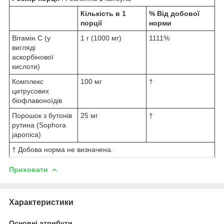
Кількість в 1
% Від добової
порції
норми
Вітамін С (у
1 г (1000 мг)
1111%
вигляді
аскорбінової
кислоти)
Комплекс
100 мг
†
цитрусових
біофлавоноїдів
Порошок з бутонів
25 мг
†
рутина (Sophora
japonica)
† Добова норма не визначена.
Приховати
Характеристики
Основні атрибути