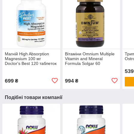
Магній High Absorption
Вітаміни Omnium Multiple
Трип
Magnesium 100 мг
Vitamin and Mineral
Ostr
Doctor's Best 120 таблеток
Formula Solgar 60
таблеток
539
699
994
₴
₴
Подібні товари компанії