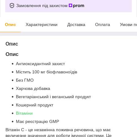
Замовлення під захистом
Опис
Характеристики
Доставка
Оплата
Умови п
Опис
Опис
Антиоксидантний захист
Містить 100 мг біофлавоноїдів
Без ГМО
Харчова добавка
Вегетаріанський і веганський продукт
Кошерний продукт
Вітаміни
Має реєстрацію GMP
Вітамін C - це незамінна поживна речовина, що має
величезне значення для роботи імунної системи. Це