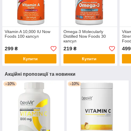
Vitamin A 10,000 IU Now
Omega-3 Molecularly
Vita
Foods 100 капсул
Distilled Now Foods 30
Stre
капсул
Food
299
219
499
₴
₴
Купити
Купити
Акційні пропозиції та новинки
–10%
–10%