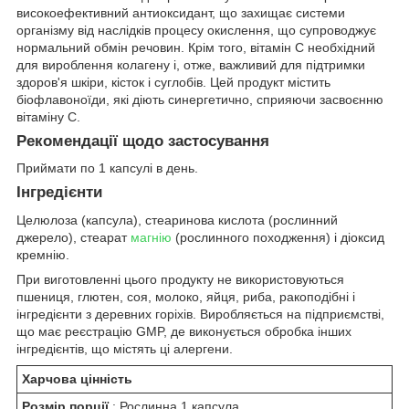
високоефективний антиоксидант, що захищає системи
організму від наслідків процесу окислення, що супроводжує
нормальний обмін речовин. Крім того, вітамін C необхідний
для вироблення колагену і, отже, важливий для підтримки
здоров'я шкіри, кісток і суглобів. Цей продукт містить
біофлавоноїди, які діють синергетично, сприяючи засвоєнню
вітаміну С.
Рекомендації щодо застосування
Приймати по 1 капсулі в день.
Інгредієнти
Целюлоза (капсула), стеаринова кислота (рослинний
джерело), стеарат
магнію
(рослинного походження) і діоксид
кремнію.
При виготовленні цього продукту не використовуються
пшениця, глютен, соя, молоко, яйця, риба, ракоподібні і
інгредієнти з деревних горіхів. Виробляється на підприємстві,
що має реєстрацію GMP, де виконується обробка інших
інгредієнтів, що містять ці алергени.
Харчова цінність
Розмір порції
: Рослинна 1 капсула