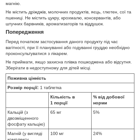
магнію.
Не містить дріжджів, молочних продуктів, яєць, глютен, сої та
пшениці. Не містить цукру, крохмалю, консервантів, або
штучних барвників, ароматизаторів та віддушок.
Попередження
Перед початком застосування даного продукту під час
вагітності, при її плануванні або годуванні груддю необхідно
проконсультуватися з лікарем.
Не приймати, якщо захисна плівка пошкоджена або відсутня.
Зберігати в недоступному для дітей місці.
Поживна цінність
Розмір порції:
1 таблетка
Кількість в
% від добової
1 порції
норми
Кальцій (з
65 мг
5%
двозміщенного
фосфату кальцію)
Магній (у вигляді
100 мг
24%
комплексу