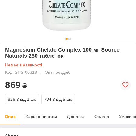
Magnesium Chelate Complex 100 мг Source
Naturals 250 таблеток
Немає в наявності
Код: SNS-00318
Опт і роздріб
869
₴
826 ₴
від 2 шт.
784 ₴
від 5 шт.
Опис
Характеристики
Доставка
Оплата
Умови п
Опис