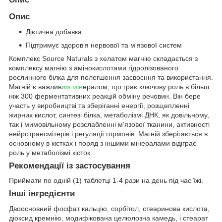
Опис
Дієтична добавка
Підтримує здоров’я нервової та м'язової систем
Комплекс Source Naturals з хелатом магнію складається з
комплексу магнію з амінокислотами гідролізованого
рослинного білка для полегшення засвоєння та використання.
Магній є важлив
им мін
ералом, що грає ключову роль в більш
ніж 300 ферментативних реакцій обміну речовин. Він бере
участь у виробництві та зберіганні енергії, розщепленні
жирних кислот, синтезі білка, метаболізмі ДНК, як довільному,
так і мимовільному розслабленні м'язової тканини, активності
нейротрансмітерів і регуляції гормонів. Магній зберігається в
основному в кістках і поряд з іншими мінералами відіграє
роль у метаболізмі кісток.
Рекомендації із застосування
Приймати по одній (1) таблетці 1-4 рази на день під час їжі.
Інші інгредієнти
Двоосновний фосфат кальцію, сорбітол, стеаринова кислота,
діоксид кремнію, модифікована целюлозна камедь, і стеарат