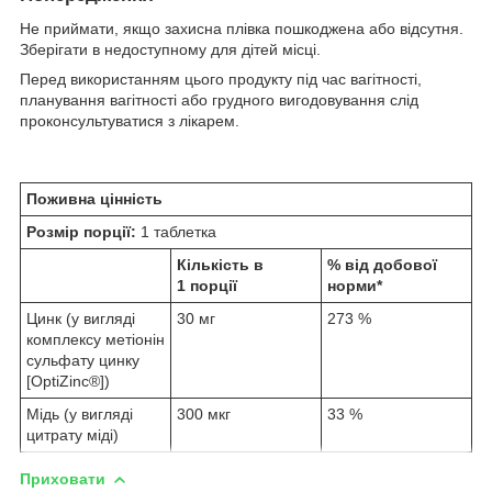
Не приймати, якщо захисна плівка пошкоджена або відсутня.
Зберігати в недоступному для дітей місці.
Перед використанням цього продукту під час вагітності,
планування вагітності або грудного вигодовування слід
проконсультуватися з лікарем.
Поживна цінність
Розмір порції:
1 таблетка
Кількість в
% від добової
1 порції
норми*
Цинк (у вигляді
30 мг
273 %
комплексу метіонін
сульфату цинку
[OptiZinc®])
Мідь (у вигляді
300 мкг
33 %
цитрату міді)
Приховати