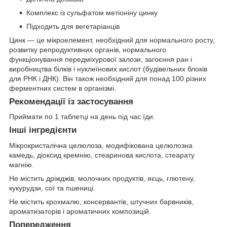
Комплекс із сульфатом метіоніну цинку
Підходить для вегетаріанців
Цинк — це мікроелемент, необхідний для нормального росту,
розвитку репродуктивних органів, нормального
функціонування передміхурової залози, загоєння ран і
виробництва білків і нуклеїнових кислот (будівельних блоків
для РНК і ДНК). Він також необхідний для понад 100 різних
ферментних систем в організмі.
Рекомендації із застосування
Приймати по 1 таблетці на день під час їди.
Інші інгредієнти
Мікрокристалічна целюлоза, модифікована целюлозна
камедь, діоксид кремнію, стеаринова кислота, стеарату
магнію.
Не містить дріжджів, молочних продуктів, яєць, глютену,
кукурудзи, сої та пшениці.
Не містить крохмалю, консервантів, штучних барвників,
ароматизаторів і ароматичних композицій.
Попередження