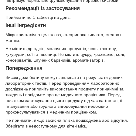
підтримує нормальне функціонування нервової системи.
Рекомендації із застосування
Приймати по 1 таблетці на день.
Інші інгредієнти
Мікрокристалічна целюлоза, стеаринова кислота, стеарат
магнію.
Не містить дріжджів, молочних продуктів, яєць, глютену,
кукурудзи, сої та пшениці. Не містить цукру, крохмалю, солі,
консервантів, штучних барвників, ароматизаторів.
Попередження
Високі дози біотину можуть впливати на результати деяких
лабораторних тестів. Перед проведенням лабораторних
досліджень припиніть використання продукту принаймні за
тиждень і повідомте про це медичного працівника. Перед
початком застосування цього продукту під час вагітності, її
планування або грудного вигодовування необхідно
проконсультуватися з медичним працівником.
Не приймати, якщо захисна плівка пошкоджена або відсутня.
Зберігати в недоступному для дітей місці.