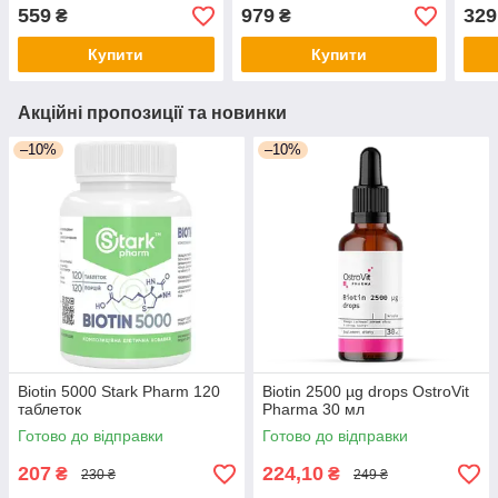
559
979
329
₴
₴
Купити
Купити
Акційні пропозиції та новинки
–10%
–10%
Biotin 5000 Stark Pharm 120
Biotin 2500 µg drops OstroVit
таблеток
Pharma 30 мл
Готово до відправки
Готово до відправки
207
224,10
₴
₴
230 ₴
249 ₴