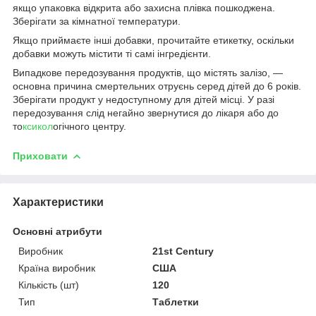
якщо упаковка відкрита або захисна плівка пошкоджена.
Зберігати за кімнатної температури.
Якщо приймаєте інші добавки, прочитайте етикетку, оскільки
добавки можуть містити ті самі інгредієнти.
Випадкове передозування продуктів, що містять залізо, —
основна причина смертельних отруєнь серед дітей до 6 років.
Зберігати продукт у недоступному для дітей місці. У разі
передозування слід негайно звернутися до лікаря або до
то
ксикол
огічного центру.
Приховати
Характеристики
Основні атрибути
Виробник
21st Century
Країна виробник
США
Кількість (шт)
120
Тип
Таблетки