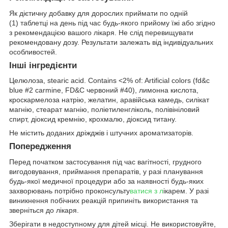
Як дієтичну добавку для дорослих приймати по одній
(1) таблетці на день під час будь-якого прийому їжі або згідно
з рекомендацією вашого лікаря. Не слід перевищувати
рекомендовану дозу. Результати залежать від індивідуальних
особливостей.
Інші інгредієнти
Целюлоза, stearic acid. Contains <2% of: Artificial colors (fd&c
blue #2 carmine, FD&C червоний #40), лимонна кислота,
кроскармелоза натрію, желатин, аравійська камедь, силікат
магнію, стеарат магнію, поліетиленгліколь, полівініловий
спирт, діоксид кремнію, крохмалю, діоксид титану.
Не містить доданих дріжджів і штучних ароматизаторів.
Попередження
Перед початком застосування під час вагітності, грудного
вигодовування, приймання препаратів, у разі планування
будь-якої медичної процедури або за наявності будь-яких
захворювань потрібно проконсульту
ватися з л
ікарем. У разі
виникнення побічних реакцій припиніть використання та
зверніться до лікаря.
Зберігати в недоступному для дітей місці. Не використовуйте,