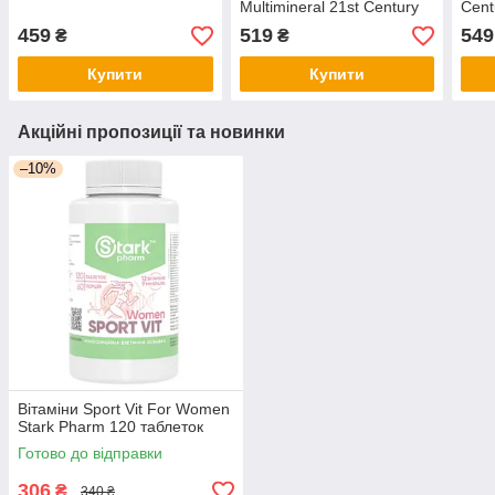
Multimineral 21st Century
Cent
100 таблеток
459
519
549
₴
₴
Купити
Купити
Акційні пропозиції та новинки
–10%
Вітаміни Sport Vit For Women
Stark Pharm 120 таблеток
Готово до відправки
306
₴
340 ₴