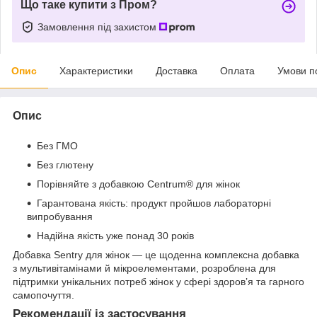
Що таке купити з Пром?
Замовлення під захистом
Опис
Характеристики
Доставка
Оплата
Умови п
Опис
Без ГМО
Без глютену
Порівняйте з добавкою Centrum® для жінок
Гарантована якість: продукт пройшов лабораторні
випробування
Надійна якість уже понад 30 років
Добавка Sentry для жінок — це щоденна комплексна добавка
з мультивітамінами й мікроелементами, розроблена для
підтримки унікальних потреб жінок у сфері здоров’я та гарного
самопочуття.
Рекомендації із застосування