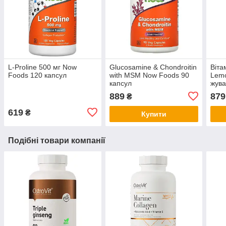
L-Proline 500 мг Now
Glucosamine & Chondroitin
Віта
Foods 120 капсул
with MSM Now Foods 90
Lem
капсул
жува
889
879
₴
619
₴
Купити
Подібні товари компанії