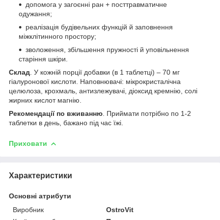
допомога у загоєнні ран + посттравматичне
одужання;
реалізація будівельних функцій й заповнення
міжклітинного простору;
зволоження, збільшення пружності й уповільнення
старіння шкіри.
Склад
. У кожній порції добавки (в 1 таблетці) – 70 мг
гіалуронової кислоти. Наповнювачі: мікрокристалічна
целюлоза, крохмаль, антизлежувачі, діоксид кремнію, солі
жирних кислот магнію.
Рекомендації по вживанню
. Приймати потрібно по 1-2
таблетки в день, бажано під час їжі.
Приховати
Характеристики
Основні атрибути
Виробник
OstroVit