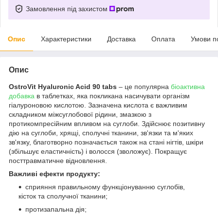
Замовлення під захистом
Опис
Характеристики
Доставка
Оплата
Умови п
Опис
OstroVit Hyaluronic Acid 90 tabs
– це популярна
біоактивна
добавка
в таблетках, яка покликана насичувати організм
гіалуроновою кислотою. Зазначена кислота є важливим
складником міжсуглобової рідини, змазкою з
протикомпресійним впливом на суглоби. Здійснює позитивну
дію на суглоби, хрящі, сполучні тканини, зв'язки та м'яких
зв'язку, благотворно позначається також на стані нігтів, шкіри
(збільшує еластичність) і волосся (зволожує). Покращує
посттравматичне відновлення.
Важливі ефекти продукту:
сприяння правильному функціонуванню суглобів,
кісток та сполучної тканини;
протизапальна дія;