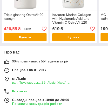
Triple ginseng OstroVit 90
Колаген Marine Collagen
MG +
капсул
with Hyaluronic Acid and
табл
Vitamin C OstroVit 120
капсул
426,55
619
199
₴
₴
449 ₴
Купити
Купити
Про нас
99% позитивних з 554 відгуків за рік
Працює з 05.01.2017
м. Львів
вул. Трускавецька 2Б, Львів, Україна
Контакти
Сьогодні працює з 10:00 до 20:00
Показати весь графік роботи