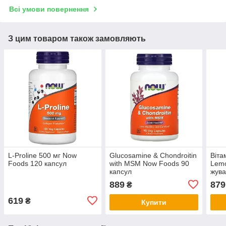
Всі умови повернення
З цим товаром також замовляють
L-Proline 500 мг Now
Glucosamine & Chondroitin
Віта
Foods 120 капсул
with MSM Now Foods 90
Lem
капсул
жува
889
879
₴
619
₴
Купити