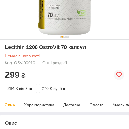
Lecithin 1200 OstroVit 70 капсул
Немає в наявності
Код: OSV-00010
Опт і роздріб
299
₴
284 ₴
від 2 шт.
270 ₴
від 5 шт.
Опис
Характеристики
Доставка
Оплата
Умови п
Опис