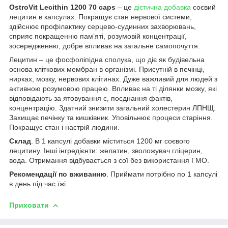
OstroVit Lecithin 1200 70 caps
– це
дієтична добавка
соєвий
лецитин в капсулах. Покращує стан нервової системи,
здійснює профілактику серцево-судинних захворювань,
сприяє покращенню пам’яті, розумовій концентрації,
зосередженню, добре впливає на загальне самопочуття.
Лецитин – це фосфоліпідна сполука, що діє як будівельна
основа кліткових мембран в організмі. Присутній в печінці,
нирках, мозку, нервових клітинах. Дуже важливий для людей з
активною розумовою працею. Впливає на ті ділянки мозку, які
відповідають за ятовування є, поєднання фактів,
концентрацію. Здатний знизити загальний холестерин ЛПНЩ.
Захищає печінку та кишківник. Уповільнює процеси старіння.
Покращує стан і настрій людини.
Склад
. В 1 капсулі добавки міститься 1200 мг соєвого
лецитину. Інші інгредієнти: желатин, зволожувач гліцерин,
вода. Отримання відбувається з сої без використання ГМО.
Рекомендації по вживанню
. Приймати потрібно по 1 капсулі
в день під час їжі.
Приховати