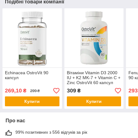
Подібні товари компанії
Echinacea OstroVit 90
Вітаміни Vitamin D3 2000
Fenu
капсул
IU + K2 MK-7 + Vitamin C +
90 к
Zinc OstroVit 60 капсул
269,10
309
293
₴
₴
299 ₴
Купити
Купити
Про нас
99% позитивних з 556 відгуків за рік