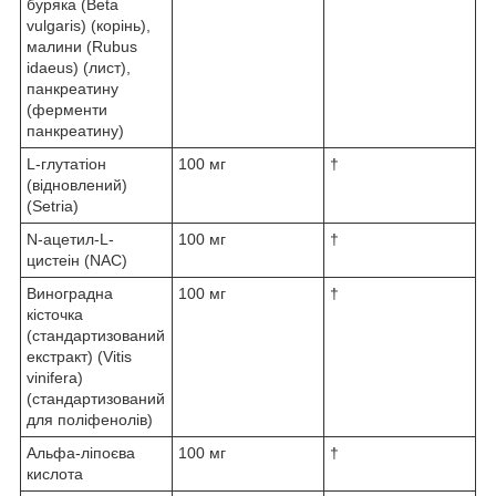
буряка (Beta
vulgaris) (корінь),
малини (Rubus
idaeus) (лист),
панкреатину
(ферменти
панкреатину)
L-глутатіон
100 мг
†
(відновлений)
(Setria)
N-ацетил-L-
100 мг
†
цистеін (NAC)
Виноградна
100 мг
†
кісточка
(стандартизований
екстракт) (Vitis
vinifera)
(стандартизований
для поліфенолів)
Альфа-ліпоєва
100 мг
†
кислота