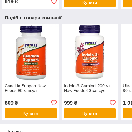
619
₴
Купити
Подібні товари компанії
Candida Support Now
Indole-3-Carbinol 200 мг
Ultr
Foods 90 капсул
Now Foods 60 капсул
90 к
809
999
1 0
₴
₴
Купити
Купити
Про нас