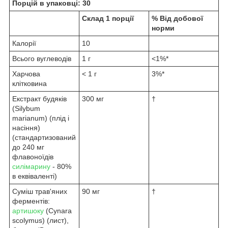
Порцій в упаковці: 30
Склад 1 порції
% Від добової
норми
Калорії
10
Всього вуглеводів
1 г
<1%*
Харчова
< 1 г
3%*
клітковина
Екстракт будяків
300 мг
†
(Silybum
marianum) (плід і
насіння)
(стандартизований
до 240 мг
флавоноїдів
силімарину
- 80%
в еквіваленті)
Суміш трав'яних
90 мг
†
ферментів:
артишоку
(Cynara
scolymus) (лист),