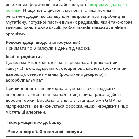
рослинних ферментів, які забезпечують
підтримку здоров'я
печінки
. N-ацетил-L-цистеїн, метіонін та інші поживні
речовини додані до складу для підтримки при виробництві
глутатіону, потужної пастки вільних радикалів, який також грає
важливу роль в нормальній роботі шляхів виведення ліків з
організму.
Рекомендації щодо застосування:
Приймати по 3 капсули в день під час їжі.
Інші інгредієнти:
Целюлоза мікрокристалічна, гіпромелоза (целюлозний
капсула), діоксид кремнію, стеаринова кислота (рослинний
джерело), ​​стеарат магнію (рослинний джерело) і
аскорбілпальмітат.
При виробництві не використовуються такі інгредієнти:
пшениця, глютен, соя, молоко, яйця, риба, ракоподібні і
деревні горіхи. Вироблено згідно зі стандартами GMP на
підприємстві, де виконується обробка інших інгредієнтів, що
містять ці алергени.
Інформація про добавку
Розмір порції: 3 рослинні капсули