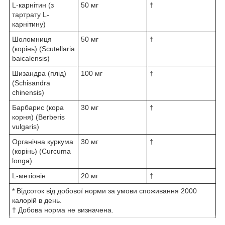
L-карнітин (з
50 мг
†
тартрату L-
карнітину)
Шоломниця
50 мг
†
(корінь) (Scutellaria
baicalensis)
Шизандра (плід)
100 мг
†
(Schisandra
chinensis)
Барбарис (кора
30 мг
†
корня) (Berberis
vulgaris)
Органічна куркума
30 мг
†
(корінь) (Curcuma
longa)
L-метіонін
20 мг
†
* Відсоток від добової норми за умови споживання 2000
калорій в день.
† Добова норма не визначена.