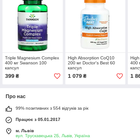
Triple Magnesium Complex
High Absorption CoQ10
High
400 мг Swanson 100
200 мг Doctor's Best 60
400 
капсул
капсул
капс
399
1 079
1 8
₴
₴
Про нас
99% позитивних з 554 відгуків за рік
Працює з 05.01.2017
м. Львів
вул. Трускавецька 2Б, Львів, Україна