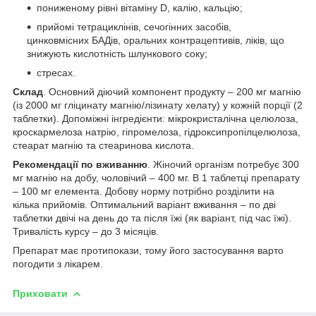
пониженому рівні вітаміну D, калію, кальцію;
прийомі тетрациклінів, сечогінних засобів,
цинковмісних БАДів, оральних контрацептивів, ліків, що
знижують кислотність шлункового соку;
стресах.
Склад
. Основний діючий компонент продукту – 200 мг магнію
(із 2000 мг гліцинату магнію/лізинату хелату) у кожній порції (2
таблетки). Допоміжні інгредієнти: мікрокристалічна целюлоза,
кроскармелоза натрію, гіпромелоза, гідроксипропілцелюлоза,
стеарат магнію та стеаринова кислота.
Рекомендації по вживанню
. Жіночий організм потребує 300
мг магнію на добу, чоловічий – 400 мг. В 1 таблетці препарату
– 100 мг елемента. Добову норму потрібно розділити на
кілька прийомів. Оптимальний варіант вживання – по дві
таблетки двічі на день до та після їжі (як варіант, під час їжі).
Тривалість курсу – до 3 місяців.
Препарат має протипокази, тому його застосування варто
погодити з лікарем.
Приховати