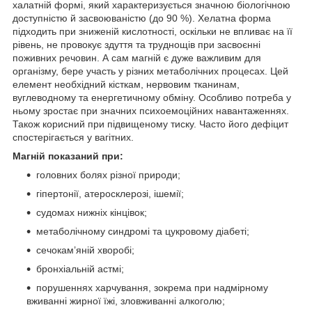
халатній формі, який характеризується значною біологічною
доступністю й засвоюваністю (до 90 %). Хелатна форма
підходить при зниженій кислотності, оскільки не впливає на її
рівень, не провокує здуття та труднощів при засвоєнні
поживних речовин. А сам магній є дуже важливим для
організму, бере участь у різних метаболічних процесах. Цей
елемент необхідний кісткам, нервовим тканинам,
вуглеводному та енергетичному обміну. Особливо потреба у
ньому зростає при значних психоемоційних навантаженнях.
Також корисний при підвищеному тиску. Часто його дефіцит
спостерігається у вагітних.
Магній показаний при:
головних болях різної природи;
гіпертонії, атеросклерозі, ішемії;
судомах нижніх кінцівок;
метаболічному синдромі та цукровому діабеті;
сечокам’яній хворобі;
бронхіальній астмі;
порушеннях харчування, зокрема при надмірному
вживанні жирної їжі, зловживанні алкоголю;