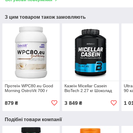
З цим товаром також замовляють
Протеїн WPC80.eu Good
Казеїн Micellar Casein
Ultr
Morning OstroVit 700 г
BioTech 2.27 кг Шоколад
90 к
879
3 849
1 0
₴
₴
Подібні товари компанії