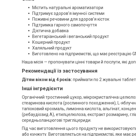
Містить натуральні ароматизатори
Підтримує здоров’я імунної системи
Поживні речовини для здоров’я кісток
Підтримка гарного самопочуття
Дієтична добавка
Вегетаріанський і веганський продукт
Кошерний продукт
Халяльний продукт
Виготовлено на підприємстві, що має реєстрацію 
Наша місія — пропонувати цінні товари й послуги, які 
Рекомендації із застосування
Дітям віком від 4 років:
приймати по 2 жувальні таблетк
Інші інгредієнти
Органічний тростинний цукор, мікрокристалічна целюлоз
стеаринова кислота (рослинного походження), L-яблучн
тапіоковий крохмаль, лимонна кислота, альгінат, концен
(ребаудіозид А), етилцелюлоза, екстракт розмарину, глі
середньоланцюгові тригліцериди.
Під час виготовлення цього продукту не використовуютьс
або кунжуту. Виготовляється на підприємстві, яке має 