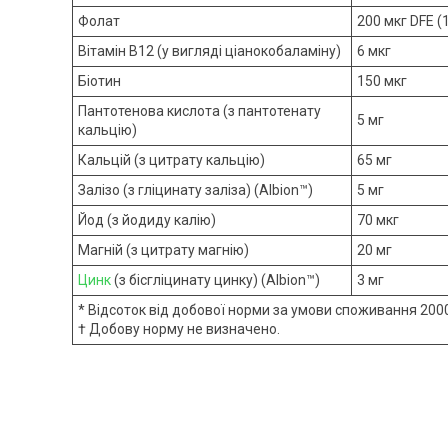
Фолат
200 мкг DFE (
Вітамін B12 (у вигляді ціанокобаламіну)
6 мкг
Біотин
150 мкг
Пантотенова кислота (з пантотенату
5 мг
кальцію)
Кальцій (з цитрату кальцію)
65 мг
Залізо (з гліцинату заліза) (Albion™)
5 мг
Йод (з йодиду калію)
70 мкг
Магній (з цитрату магнію)
20 мг
Цинк
(з бісгліцинату цинку) (Albion™)
3 мг
* Відсоток від добової норми за умови споживання 2000
† Добову норму не визначено.