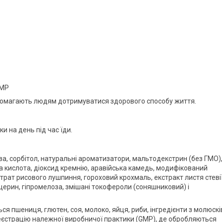
GMP
допомагають людям дотримуватися здорового способу життя.
и на день під час їди.
а, сорбітол, натуральні ароматизатори, мальтодекстрин (без ГМО)
а кислота, діоксид кремнію, аравійська камедь, модифікований
трат рисового лушпиння, гороховий крохмаль, екстракт листя стеві
церин, гіпромелоза, змішані токофероли (соняшниковий) і
я пшениця, глютен, соя, молоко, яйця, риби, інгредієнти з молюскі
реєстрацію належної виробничої практики (GMP), де обробляються