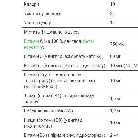
Калорії
10
Усього вуглеводів
2 г
Усього цукру
1 г
Містить 1 г доданого цукру
Вітамін
A (на 100 % у вигляді
бета-
750 мкг
каротину
)
Вітамін C (у вигляді аскорбату натрію)
60 мг
Вітамін D (у вигляді ергокальциферолу)
10 мкг (400 М
Вітамін E (у вигляді d-альфа-
токоферилу) (із соняшникової олії)
10 мг
(Sunvitol® E500)
Тіамін (вітамін B1) (з гідрохлориду
1,5 мг
тіаміну)
Рибофлавін (вітамін B2)
1,7 мг
Ніацин (вітамін В3) (у вигляді
10 мг
нікотинаміду)
Вітамін B6 (з піридоксину гідрохлориду)
2 мг