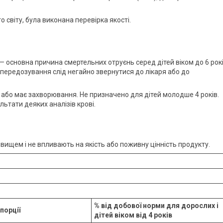
 світу, була виконана перевірка якості.
 — основна причина смертельних отруєнь серед дітей віком до 6 рокі
і передозування слід негайно звернутися до лікаря або до
 або має захворювання. Не призначено для дітей молодше 4 років.
льтати деяких аналізів крові.
вищем і не впливають на якість або поживну цінність продукту.
% від добової норми для дорослих і
 порції
дітей віком від 4 років