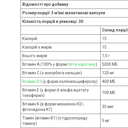
Відомості про добавку
Розмір порції: 3 м'які желатинові капсули
Кількість порцій в упаковці: 30
Склад порції
Калорій
15
Калорій з жирів
15
Всього жирів
1,5 г
Вітамін A (100% у формі
бета-каротину
)
5000 МЕ
Вітамін С (з аскорбата кальцію)
120 мг
Вітамін D3
(у формі холекальциферолу)
400 МЕ
Вітамін E (у формі d-альфа ацетату
100 МЕ
токоферил)
Вітамін K (в формі менахінон K2 і
35 мкг
фітонадіона K1)
Тіамін (вітамін B1) (з гідрохлориду
5 мг
тіаміну)