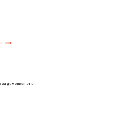
явності
в
за домовленістю