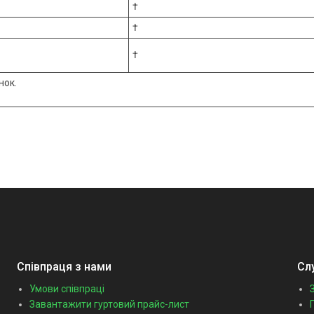
†
†
†
нок.
Співпраця з нами
Сл
Умови співпраці
Завантажити гуртовий прайс-лист