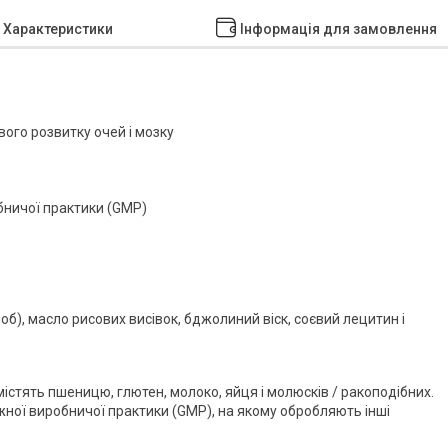
Характеристики
Інформація для замовлення
ого розвитку очей і мозку
обничої практики (GMP)
об), масло рисових висівок, бджолиний віск, соєвий лецитин і
істять пшеницю, глютен, молоко, яйця і молюсків / ракоподібних.
ної виробничої практики (GMP), на якому обробляють інші