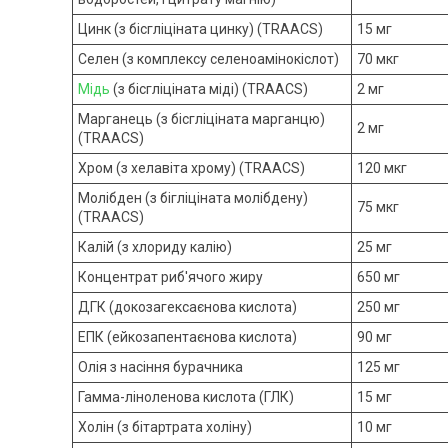
Цинк (з бісгліціната цинку) (TRAACS)
15 мг
Селен (з комплексу селеноамінокіслот)
70 мкг
Мідь
(з бісгліціната міді) (TRAACS)
2 мг
Марганець (з бісгліціната марганцю)
2 мг
(TRAACS)
Хром (з хелавіта хрому) (TRAACS)
120 мкг
Молібден (з бігліціната молібдену)
75 мкг
(TRAACS)
Калій (з хлориду калію)
25 мг
Концентрат риб'ячого жиру
650 мг
ДГК (докозагексаєнова кислота)
250 мг
ЕПК (ейкозапентаєнова кислота)
90 мг
Олія з насіння бурачника
125 мг
Гамма-ліноленова кислота (ГЛК)
15 мг
Холін (з бітартрата холіну)
10 мг