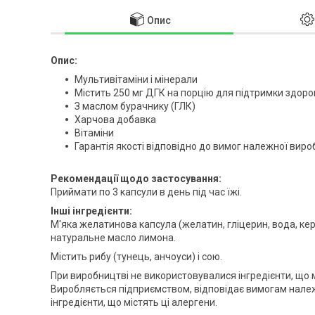
Опис
Опис:
Мультивітаміни і мінерали
Містить 250 мг ДГК на порцію для підтримки здоров
З маслом бурачнику (ГЛК)
Харчова добавка
Вітаміни
Гарантія якості відповідно до вимог належної вир
Рекомендації щодо застосування:
Приймати по 3 капсули в день під час їжі.
Інші інгредієнти:
М'яка желатинова капсула (желатин, гліцерин, вода, кер
натуральне масло лимона.
Містить рибу (тунець, анчоуси) і сою.
При виробництві не використовувалися інгредієнти, що м
Виробляється підприємством, відповідає вимогам належ
інгредієнти, що містять ці алергени.