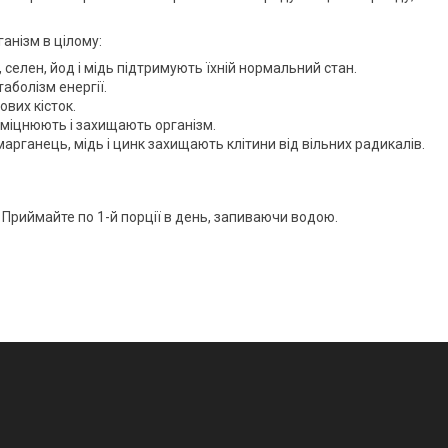
анізм в цілому:
тин, селен, йод і мідь підтримують їхній нормальний стан.
аболізм енергії.
ових кісток.
 зміцнюють і захищають організм.
 марганець, мідь і цинк захищають клітини від вільних радикалів.
Приймайте по 1-й порції в день, запиваючи водою.