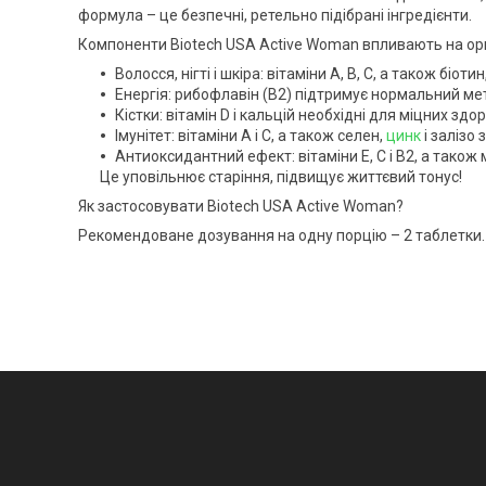
формула – це безпечні, ретельно підібрані інгредієнти.
Компоненти Biotech USA Active Woman впливають на орг
Волосся, нігті і шкіра: вітаміни A, B, C, а також біо
Енергія: рибофлавін (B2) підтримує нормальний мет
Кістки: вітамін D і кальцій необхідні для міцних здор
Імунітет: вітаміни A і C, а також селен,
цинк
і залізо
Антиоксидантний ефект: вітаміни E, C і B2, а також
Це уповільнює старіння, підвищує життєвий тонус!
Як застосовувати Biotech USA Active Woman?
Рекомендоване дозування на одну порцію – 2 таблетки. 