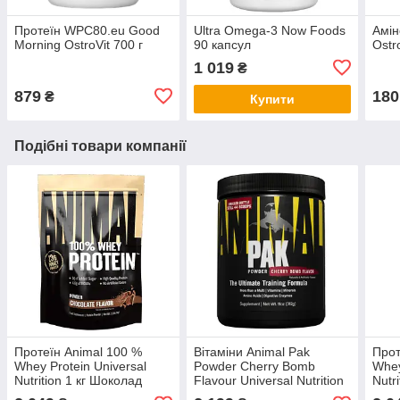
Протеїн WPC80.eu Good
Ultra Omega-3 Now Foods
Амін
Morning OstroVit 700 г
90 капсул
Ostr
1 019
₴
879
180
₴
Купити
Подібні товари компанії
Протеїн Animal 100 %
Вітаміни Animal Pak
Прот
Whey Protein Universal
Powder Cherry Bomb
Whey
Nutrition 1 кг Шоколад
Flavour Universal Nutrition
Nutr
312 г