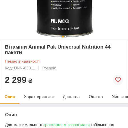
Вітаміни Animal Pak Universal Nutrition 44
пакети
Немає в наявності
Код: UNN-03011
Роздріб
2 299
₴
Опис
Характеристики
Доставка
Оплата
Умови п
Опис
Для максимального
зростання м'язової маси
і збільшення