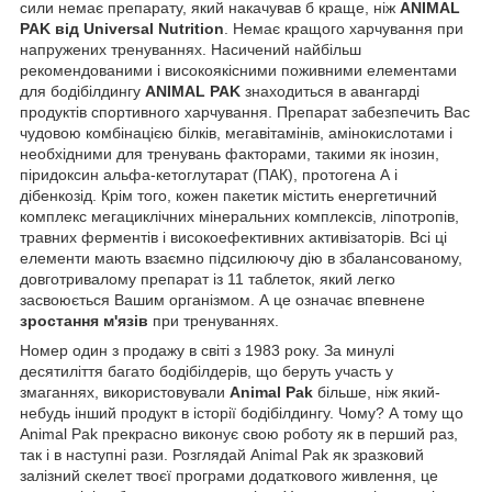
сили немає препарату, який накачував б краще, ніж
ANIMAL
PAK від Universal Nutrition
. Немає кращого харчування при
напружених тренуваннях. Насичений найбільш
рекомендованими і високоякісними поживними елементами
для бодібілдингу
ANIMAL PAK
знаходиться в авангарді
продуктів спортивного харчування. Препарат забезпечить Вас
чудовою комбінацією білків, мегавітамінів, амінокислотами і
необхідними для тренувань факторами, такими як інозин,
піридоксин альфа-кетоглутарат (ПАК), протогена А і
дібенкозід. Крім того, кожен пакетик містить енергетичний
комплекс мегациклічних мінеральних комплексів, ліпотропів,
травних ферментів і високоефективних активізаторів. Всі ці
елементи мають взаємно підсилюючу дію в збалансованому,
довготривалому препарат із 11 таблеток, який легко
засвоюється Вашим організмом. А це означає впевнене
зростання м'язів
при тренуваннях.
Номер один з продажу в світі з 1983 року. За минулі
десятиліття багато бодібілдерів, що беруть участь у
змаганнях, використовували
Animal Pak
більше, ніж який-
небудь інший продукт в історії бодібілдингу. Чому? А тому що
Animal Pak прекрасно виконує свою роботу як в перший раз,
так і в наступні рази. Розглядай Animal Pak як зразковий
залізний скелет твоєї програми додаткового живлення, це