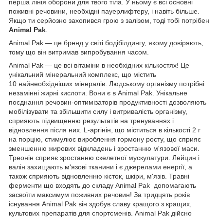
перша лінія оборони для твого тіла. У ньому є всі основні
поживні речовини, необхідні пауерлифтеру, і навіть більше.
Якщо ти серйозно захопився грою з залізом, тоді тобі потрібен
Animal Pak
.
Animal Pak ― це бренд у світі бодібілдингу, якому довіряють,
тому що він витримав випробування часом.
Animal Pak ― це всі вітаміни в необхідних кількостях! Це
унікальний мінеральний комплекс, що містить
10 найнеобхідніших мінералів. Людському організму потрібні
незамінні жирні кислоти. Вони є в Animal Pak. Унікальне
поєднання речовин-оптимізаторів продуктивності дозволяють
мобілізувати та збільшити силу і витривалість організму,
сприяють підвищенню результатів на тренуваннях і
відновлення після них. L-аргінін, що міститься в кількості 2 г
на порцію, стимулює вироблення гормону росту, що сприяє
зменшенню жирових відкладень і зростанню м'язової маси.
Треонін сприяє зростанню скелетної мускулатури. Лейцин і
валін захищають м'язові тканини і є джерелами енергії, а
також сприяють відновленню кісток, шкіри, м'язів. Травні
ферменти що входять до складу Animal Pak допомагають
засвоїти максимум поживних речовин! За тридцять років
існування Animal Pak він здобув славу кращого з кращих,
культових препаратів для спортсменів. Animal Pak дійсно