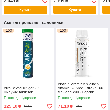
2 049
2 199
2 0
₴
₴
Купити
Купити
Акційні пропозиції та новинки
–10%
–10%
Biotin & Vitamin A & Zinc &
Alko Revital Kruger 20
Vitamin B2 Shot OstroVit 100
шипучих таблеток
мл Апельсин - Персик
Готово до відправки
Готово до відправки
125,10
71,10
₴
₴
139 ₴
79 ₴