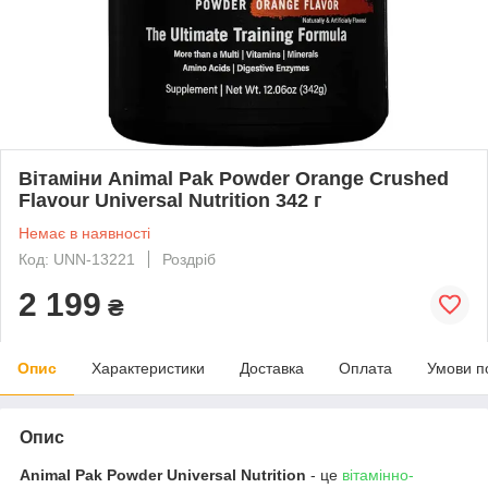
Вітаміни Animal Pak Powder Orange Crushed
Flavour Universal Nutrition 342 г
Немає в наявності
Код: UNN-13221
Роздріб
2 199
₴
Опис
Характеристики
Доставка
Оплата
Умови п
Опис
Animal Pak Powder Universal Nutrition
- це
вітамінно-