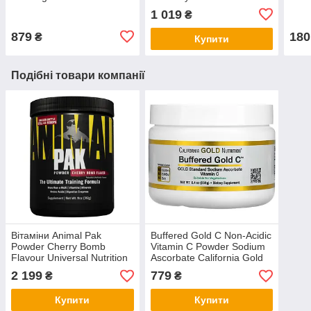
1 019
₴
879
180
₴
Купити
Подібні товари компанії
Вітаміни Animal Pak
Buffered Gold C Non-Acidic
Powder Cherry Bomb
Vitamin C Powder Sodium
Flavour Universal Nutrition
Ascorbate California Gold
312 г
Nutrition 238 г
2 199
779
₴
₴
Купити
Купити