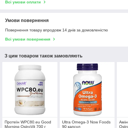
Всі умови оплати
Умови повернення
Повернення товару впродовж 14 днів за домовленістю
Всі умови повернення
З цим товаром також замовляють
Протеїн WPC80.eu Good
Ultra Omega-3 Now Foods
Амін
Morning OstroVit 700 г
90 капсул
Ostr