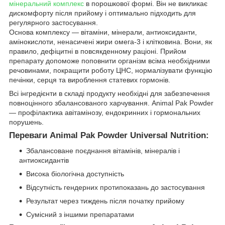
мінеральний комплекс
в порошкової формі. Він не викликає
дискомфорту після прийому і оптимально підходить для
регулярного застосування.
Основа комплексу — вітаміни, мінерали, антиоксиданти,
амінокислоти, ненасичені жири омега-3 і клітковина. Вони, як
правило, дефіцитні в повсякденному раціоні. Прийом
препарату допоможе поповнити організм всіма необхідними
речовинами, покращити роботу ЦНС, нормалізувати функцію
печінки, серця та вироблення статевих гормонів.
Всі інгредієнти в складі продукту необхідні для забезпечення
повноцінного збалансованого харчування. Animal Pak Powder
— профілактика авітамінозу, ендокринних і гормональних
порушень.
Переваги Animal Pak Powder Universal Nutrition:
Збалансоване поєднання вітамінів, мінералів і
антиоксидантів
Висока біологічна доступність
Відсутність гендерних протипоказань до застосування
Результат через тиждень після початку прийому
Сумісний з іншими препаратами