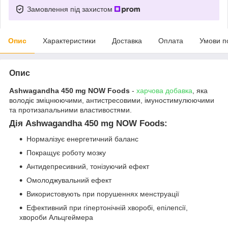
Замовлення під захистом
Опис
Характеристики
Доставка
Оплата
Умови п
Опис
Ashwagandha 450 mg NOW Foods
-
харчова добавка
, яка
володіє зміцнюючими, антистресовими, імуностимулюючими
та протизапальними властивостями.
Дія Ashwagandha 450 mg NOW Foods:
Нормалізує енергетичний баланс
Покращує роботу мозку
Антидепресивний, тонізуючий ефект
Омолоджувальний ефект
Використовують при порушеннях менструації
Ефективний при гіпертонічній хворобі, епілепсії,
хвороби Альцгеймера