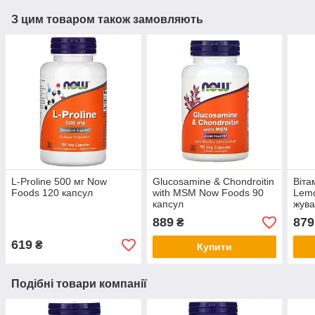
З цим товаром також замовляють
L-Proline 500 мг Now
Glucosamine & Chondroitin
Віта
Foods 120 капсул
with MSM Now Foods 90
Lem
капсул
жува
889
879
₴
619
₴
Купити
Подібні товари компанії