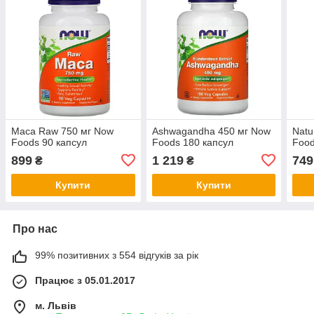
Maca Raw 750 мг Now
Ashwagandha 450 мг Now
Natu
Foods 90 капсул
Foods 180 капсул
Food
899
1 219
749
₴
₴
Купити
Купити
Про нас
99% позитивних з 554 відгуків за рік
Працює з 05.01.2017
м. Львів