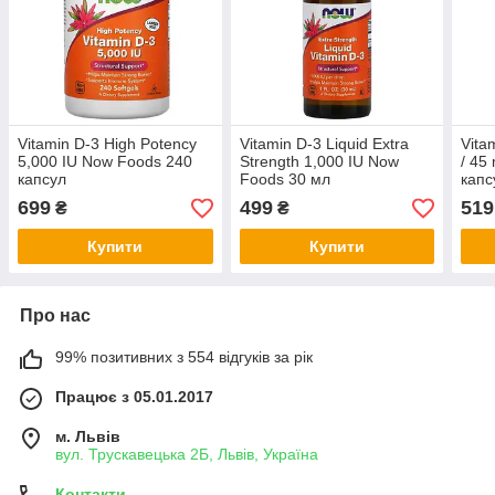
Vitamin D-3 High Potency
Vitamin D-3 Liquid Extra
Vita
5,000 IU Now Foods 240
Strength 1,000 IU Now
/ 45
капсул
Foods 30 мл
капс
699
499
519
₴
₴
Купити
Купити
Про нас
99% позитивних з 554 відгуків за рік
Працює з 05.01.2017
м. Львів
вул. Трускавецька 2Б, Львів, Україна
Контакти