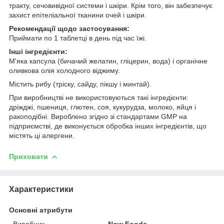
тракту, сечовивідної системи і шкіри. Крім того, він забезпечує
захист епітеліальної тканини очей і шкіри.
Рекомендації щодо застосування:
Приймати по 1 таблетці в день під час їжі.
Інші інгредієнти:
М'яка капсула (бичачий желатин, гліцерин, вода) і органічне
оливкова олія холодного віджиму.
Містить рибу (тріску, сайду, пікшу і минтай).
При виробництві не використовуються такі інгредієнти:
дріжджі, пшениця, глютен, соя, кукурудза, молоко, яйця і
ракоподібні. Вироблено згідно зі стандартами GMP на
підприємстві, де виконується обробка інших інгредієнтів, що
містять ці алергени.
Приховати
Характеристики
Основні атрибути
Виробник
Now Foods