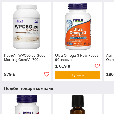
Протеїн WPC80.eu Good
Ultra Omega-3 Now Foods
Амін
Morning OstroVit 700 г
90 капсул
Ostr
1 019
₴
879
180
₴
Купити
Подібні товари компанії