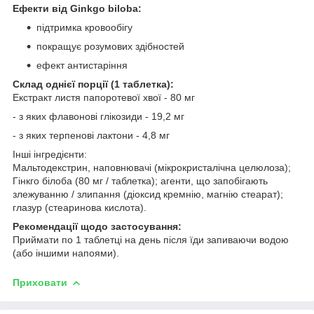
Ефекти від Ginkgo biloba:
підтримка кровообігу
покращує розумових здібностей
ефект антистаріння
Склад однієї порції (1 таблетка):
Екстракт листя папоротевої хвої - 80 мг
- з яких флавонові глікозиди - 19,2 мг
- з яких терпенові лактони - 4,8 мг
Інші інгредієнти:
Мальтодекстрин, наповнювачі (мікрокристалічна целюлоза);
Гінкго білоба (80 мг / таблетка); агенти, що запобігають
злежуванню / злипання (діоксид кремнію, магнію стеарат);
глазур (стеаринова кислота).
Рекомендації щодо застосування:
Приймати по 1 таблетці на день після їди запиваючи водою
(або іншими напоями).
Приховати