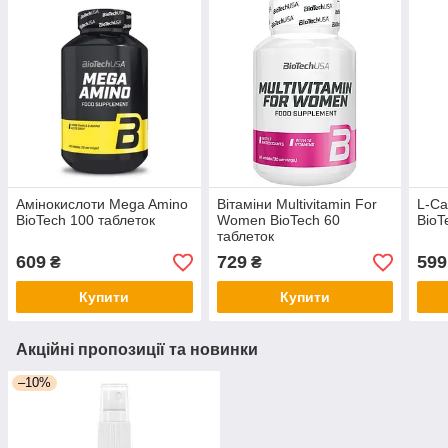
Амінокислоти Mega Amino
Вітаміни Multivitamin For
L-Ca
BioTech 100 таблеток
Women BioTech 60
BioT
таблеток
609
729
599
₴
₴
Купити
Купити
Акційні пропозиції та новинки
–10%