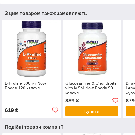
З цим товаром також замовляють
L-Proline 500 мг Now
Glucosamine & Chondroitin
Віта
Foods 120 капсул
with MSM Now Foods 90
Lem
капсул
жува
889
879
₴
619
₴
Купити
Подібні товари компанії