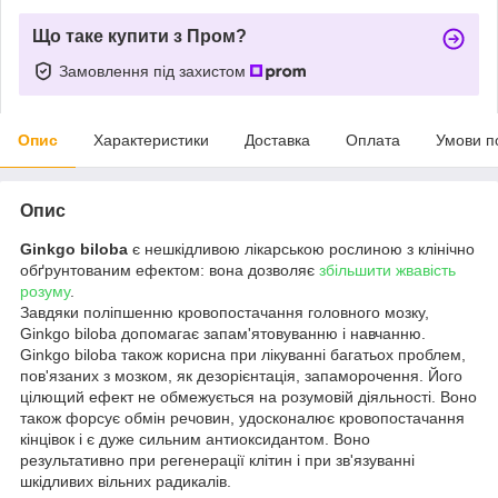
Що таке купити з Пром?
Замовлення під захистом
Опис
Характеристики
Доставка
Оплата
Умови п
Опис
Ginkgo biloba
є нешкідливою лікарською рослиною з клінічно
обґрунтованим ефектом: вона дозволяє
збільшити жвавість
розуму
.
Завдяки поліпшенню кровопостачання головного мозку,
Ginkgo biloba допомагає запам'ятовуванню і навчанню.
Ginkgo biloba також корисна при лікуванні багатьох проблем,
пов'язаних з мозком, як дезорієнтація, запаморочення. Його
цілющий ефект не обмежується на розумовій діяльності. Воно
також форсує обмін речовин, удосконалює кровопостачання
кінцівок і є дуже сильним антиоксидантом. Воно
результативно при регенерації клітин і при зв'язуванні
шкідливих вільних радикалів.