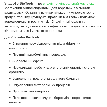
Vitabolic BioTech
― це
вітамінно-мінеральний комплекс
,
збагачений антиоксидантами для боротьби з вільними
радикалами. Останні у великих кількостях утворюються в
процесі тренінгу і руйнують протеїни в м'язових волокнах,
перешкоджаючи росту м'язів. Вітаміни, мінерали та
антиоксиданти допомагають ефективно тренуватися, швидко
відновлюватися і уникати перевтоми.
Дія Vitabolic BioTech
Зниження часу відновлення після фізичних
навантажень
Протидія катаболічним процесам.
Анаболічний ефект.
Нормалізація роботи всіх внутрішніх органів і систем
організму
Відновлення водного та соляного балансу
Регулювання метаболічних процесів
Профілактика ожиріння
Поліпшення самопочуття, боротьба з перевтомою і
втомою