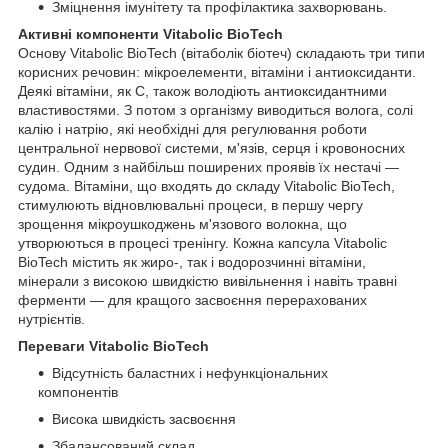
Зміцнення імунітету та профілактика захворювань.
Активні компоненти Vitabolic BioTech
Основу Vitabolic BioTech (вітаболік біотеч) складають три типи
корисних речовин: мікроелементи, вітаміни і антиоксиданти.
Деякі вітаміни, як C, також володіють антиоксидантними
властивостями. З потом з організму виводиться волога, солі
калію і натрію, які необхідні для регулювання роботи
центральної нервової системи, м'язів, серця і кровоносних
судин. Одним з найбільш поширених проявів їх нестачі ―
судома. Вітаміни, що входять до складу Vitabolic BioTech,
стимулюють відновлювальні процеси, в першу чергу
зрощення мікроушкоджень м'язового волокна, що
утворюються в процесі тренінгу. Кожна капсула Vitabolic
BioTech містить як жиро-, так і водорозчинні вітаміни,
мінерали з високою швидкістю вивільнення і навіть травні
ферменти ― для кращого засвоєння перерахованих
нутрієнтів.
Переваги Vitabolic BioTech
Відсутність баластних і нефункціональних
компонентів
Висока швидкість засвоєння
Збалансований склад