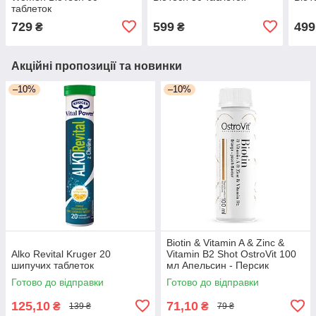
таблеток
729
599
499
₴
₴
Акційні пропозиції та новинки
–10%
–10%
Biotin & Vitamin A & Zinc &
Alko Revital Kruger 20
Vitamin B2 Shot OstroVit 100
шипучих таблеток
мл Апельсин - Персик
Готово до відправки
Готово до відправки
125,10
71,10
₴
₴
139 ₴
79 ₴