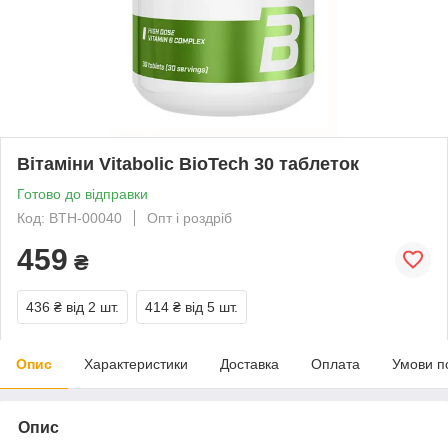
Вітаміни Vitabolic BioTech 30 таблеток
Готово до відправки
Код: BTH-00040
Опт і роздріб
459
₴
436 ₴
від 2 шт.
414 ₴
від 5 шт.
Опис
Характеристики
Доставка
Оплата
Умови п
Опис