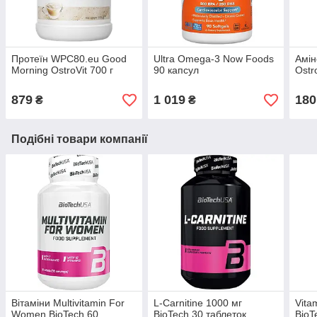
Протеїн WPC80.eu Good
Ultra Omega-3 Now Foods
Амін
Morning OstroVit 700 г
90 капсул
Ostr
879
1 019
180
₴
₴
Подібні товари компанії
Вітаміни Multivitamin For
L-Carnitine 1000 мг
Vita
Women BioTech 60
BioTech 30 таблеток
BioT