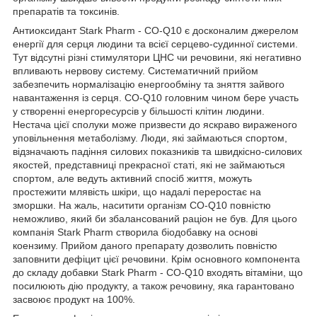
препаратів та токсинів.
Антиоксидант Stark Pharm - CO-Q10 є досконалим джерелом
енергії для серця людини та всієї серцево-судинної системи.
Тут відсутні різні стимулятори ЦНС чи речовини, які негативно
впливають нервову систему. Систематичний прийом
забезпечить нормалізацію енергообміну та зняття зайвого
навантаження із серця. CO-Q10 головним чином бере участь
у створенні енергоресурсів у більшості клітин людини.
Нестача цієї сполуки може призвести до яскраво вираженого
уповільнення метаболізму. Люди, які займаються спортом,
відзначають падіння силових показників та швидкісно-силових
якостей, представниці прекрасної статі, які не займаються
спортом, але ведуть активний спосіб життя, можуть
простежити млявість шкіри, що надалі переростає на
зморшки. На жаль, наситити організм CO-Q10 повністю
неможливо, який би збалансований раціон не був. Для цього
компанія Stark Pharm створила біодобавку на основі
коензиму. Прийом даного препарату дозволить повністю
заповнити дефіцит цієї речовини. Крім основного компонента
до складу добавки Stark Pharm - CO-Q10 входять вітаміни, що
посилюють дію продукту, а також речовину, яка гарантовано
засвоює продукт на 100%.