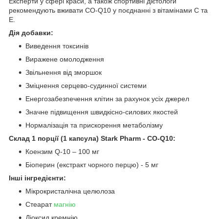
Експерти у сфері краси, а також спортивні дієтологи
рекомендують вживати CO-Q10 у поєднанні з вітамінами С та
Е.
Дія добавки:
Виведення токсинів
Виражене омолодження
Звільнення від зморшок
Зміцнення серцево-судинної системи
Енергозабезпечення клітин за рахунок усіх джерел
Значне підвищення швидкісно-силових якостей
Нормалізація та прискорення метаболізму
Склад 1 порції (1 капсула) Stark Pharm - CO-Q10:
Коензим Q-10 – 100 мг
Біоперин (екстракт чорного перцю) - 5 мг
Інші інгредієнти:
Мікрокристалічна целюлоза
Стеарат
магнію
Діоксид кремнію