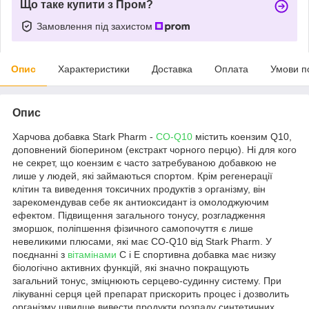
Що таке купити з Пром?
Замовлення під захистом
Опис
Характеристики
Доставка
Оплата
Умови п
Опис
Харчова добавка Stark Pharm -
CO-Q10
містить коензим Q10,
доповнений біоперином (екстракт чорного перцю). Ні для кого
не секрет, що коензим є часто затребуваною добавкою не
лише у людей, які займаються спортом. Крім регенерації
клітин та виведення токсичних продуктів з організму, він
зарекомендував себе як антиоксидант із омолоджуючим
ефектом. Підвищення загального тонусу, розгладження
зморшок, поліпшення фізичного самопочуття є лише
невеликими плюсами, які має CO-Q10 від Stark Pharm. У
поєднанні з
вітамінами
С і Е спортивна добавка має низку
біологічно активних функцій, які значно покращують
загальний тонус, зміцнюють серцево-судинну систему. При
лікуванні серця цей препарат прискорить процес і дозволить
організму швидше вивести продукти розпаду синтетичних