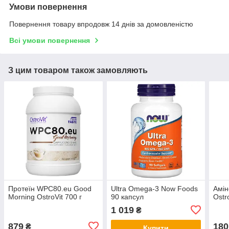
Умови повернення
Повернення товару впродовж 14 днів за домовленістю
Всі умови повернення
З цим товаром також замовляють
Протеїн WPC80.eu Good
Ultra Omega-3 Now Foods
Амін
Morning OstroVit 700 г
90 капсул
Ostr
1 019
₴
879
180
₴
Купити