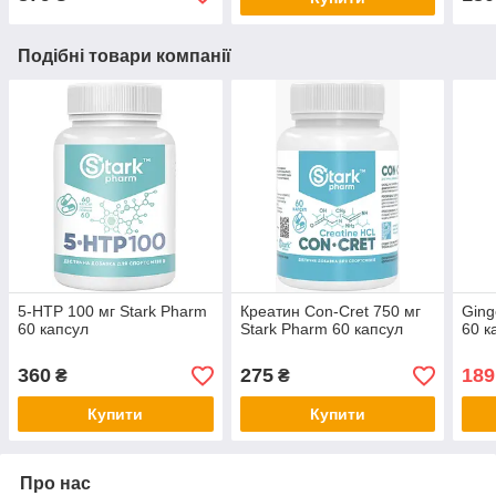
Подібні товари компанії
5-HTP 100 мг Stark Pharm
Креатин Con-Cret 750 мг
Ging
60 капсул
Stark Pharm 60 капсул
60 к
360
275
189
₴
₴
Купити
Купити
Про нас