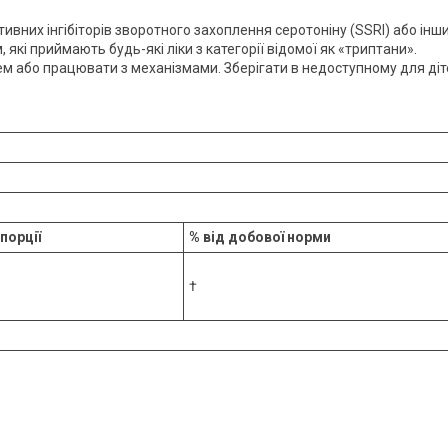
тивних інгібіторів зворотного захоплення серотоніну (SSRI) або інш
які приймають будь-які ліки з категорії відомої як «триптани».
м або працювати з механізмами. Зберігати в недоступному для діт
 порції
% від добової норми
†