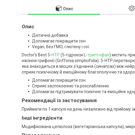
Опис
Опис
Дієтична добавка
Допомагає покращити сон
Vegan, без ГМО, глютену і сої
Doctor's Best 5-
HTP
(5-гідрокси L-
триптофан
) містить п
насіння грифонії (Griffonia simplicifolia). 5-HTP перет
яка знаходиться в місцях з'єднання (синапсах) між ней
сприяє психічному й емоційному благополуччю та здоро
Допомагає покращити сон
Сприяє заспокоєнню та розслабленню
Допомагає підтримувати психічне та емоційне здор
Рекомендації із застосування
Приймати по 1 капсулі на день незалежно від прийому їж
Інші інгредієнти
Модифікована целюлоза (вегетаріанська капсула), мікр