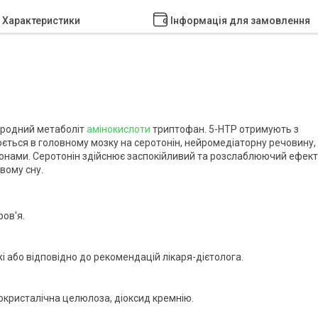
Характеристики
Інформація для замовлення
риродний метаболіт
амінокислоти
триптофан. 5-HTP отримують з
ворюється в головному мозку на серотонін, нейромедіаторну речовину,
ронами. Серотонін здійснює заспокійливий та розслаблюючий ефект
вому сну.
ов'я.
і або відповідно до рекомендацій лікаря-дієтолога.
окристалічна целюлоза, діоксид кремнію.