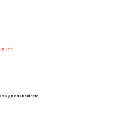
явності
в
за домовленістю