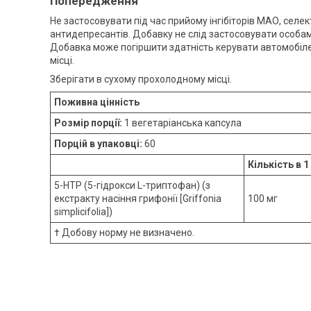
Попередження
Не застосовувати під час прийому інгібіторів МАО, селек
антидепресантів. Добавку не слід застосовувати особам, 
Добавка може погіршити здатність керувати автомобіле
місці.
Зберігати в сухому прохолодному місці.
Поживна цінність
Розмір порції:
1 вегетаріанська капсула
Порцій в упаковці:
60
Кількість в 1
5-HTP (5-гідрокси L-триптофан) (з
екстракту насіння грифонії [Griffonia
100 мг
simplicifolia])
† Добову норму не визначено.