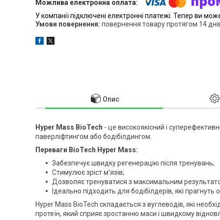
У компанії підключені електронні платежі. Тепер ви мож
повернення товару протягом 14 дні
Опис
Hyper Mass BioTech
- це високоякісний і суперефектив
паверліфтингом або бодібілдингом.
Переваги BioTech Hyper Mass:
Забезпечує швидку регенерацію після тренувань;
Стимулює зріст м'язів;
Дозволяє тренуватися з максимальним результат
Ідеально підходить для бодібілдерів, які прагнуть
Hyper Mass BioTech складається з вуглеводів, які необхі
протеїн, який сприяє зростанню маси і швидкому віднов