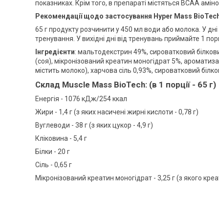
показниках. Крім того, в препараті містяться ВСАА амін
Рекомендації щодо застосування Hyper Mass BioTech
65 г продукту розчинити у 450 мл води або молока. У дні
тренування. У вихідні дні від тренувань приймайте 1 пор
Інгредієнти
: мальтодекстрин 49%, сироватковий білков
(соя), мікронізований креатин моногідрат 5%, ароматиза
містить молоко), харчова сіль 0,93%, сироватковий білко
Склад Muscle Mass BioTech: (в 1 порції - 65 г)
Енергія - 1076 кДж/254 ккал
Жири - 1,4 г (з яких насичені жирні кислоти - 0,78 г)
Вуглеводи - 38 г (з яких цукор - 4,9 г)
Кліковина - 5,4 г
Білки - 20 г
Сіль - 0,65 г
Мікронізований креатин моногідрат - 3,25 г (з якого креат