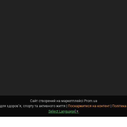
Сайт створений на маркетплейсі
Prom.ua
Angel Fit - товари для здоров'я, спорту та активного життя |
Поскаржитися на контент
|
Політика
Select Language
▼