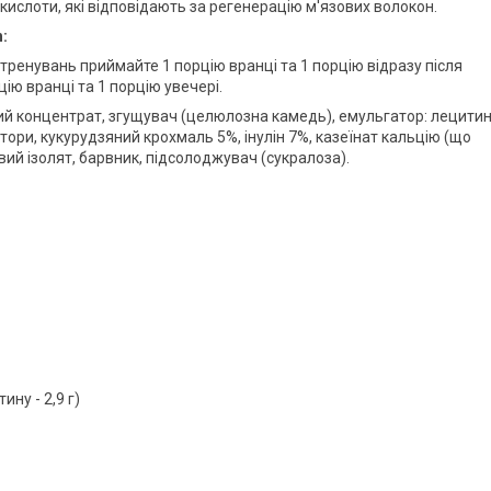
окислоти, які відповідають за регенерацію м'язових волокон.
:
 тренувань приймайте 1 порцію вранці та 1 порцію відразу після
цію вранці та 1 порцію увечері.
ий концентрат, згущувач (целюлозна камедь), емульгатор: лецити
тори, кукурудзяний крохмаль 5%, інулін 7%, казеїнат кальцію (що
вий ізолят, барвник, підсолоджувач (сукралоза).
ину - 2,9 г)