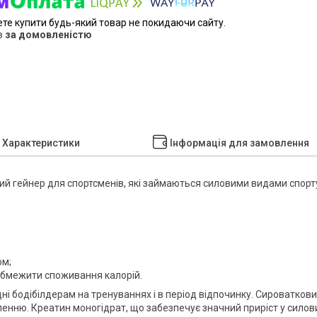
ете купити будь-який товар не покидаючи сайту.
в
за домовленістю
Характеристики
Інформація для замовлення
ний гейнер
для спортсменів, які займаються силовими видами спорт
ом;
 обмежити споживання калорій.
дні бодібілдерам на тренуваннях і в період відпочинку. Сироватков
ленню. Креатин моногідрат, що забезпечує значний приріст у силов