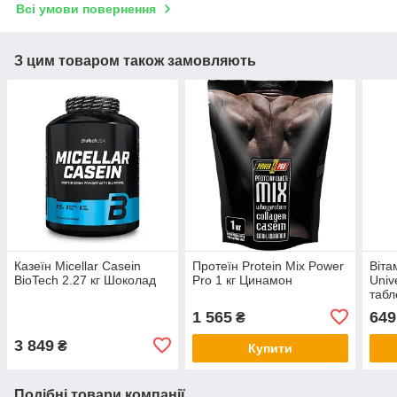
Всі умови повернення
З цим товаром також замовляють
Казеїн Micellar Casein
Протеїн Protein Mix Power
Віта
BioTech 2.27 кг Шоколад
Pro 1 кг Цинамон
Univ
табл
1 565
649
₴
3 849
₴
Купити
Подібні товари компанії