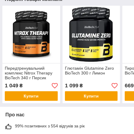
Передтренувальний
Глютамін Glutamine Zero
Тиро
комплекс Nitrox Therapy
BioTech 300 г Лимон
BioT
BioTech 340 г Персик
1 049
1 099
669
₴
₴
Купити
Купити
Про нас
99% позитивних з 554 відгуків за рік