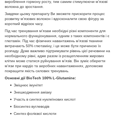
вироблення гормону росту, тим самим стимулюючи м'язові
волокна до зростання.
Завдяки цьому препарату Ви зможете прискорити процес
розвитку м'язових волокон і вдосконалити свою фігуру за
короткий відрізок часу.
Під час тренування м'язам необхідні різні компоненти для
нормального функціонування, одним з таких компонентів і є
глютамін. Під час фізичних навантажень м'язові тканини
витрачають 50% глютаміну, і це може бути причиною їх
розпаду. Дуже важливо підтримувати рівень цієї речовини на
необхідному рівні, адже разом із розщепленням жирових
клітин може статися руйнування м'язів. Він зуміє оберегти
м'язи при кардіо та аеробних навантаженнях, допоможе
покращити якість силових тренувань.
Основні дії
BioTech 100% L-Glutamine:
Зміцнює імунітет
Знешкодження аміаку
Участь в синтезі нуклеїнових кислот
Біосинтез вуглеводів
Синтез фолієвої кислоти