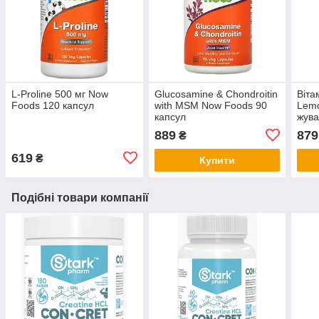
L-Proline 500 мг Now
Glucosamine & Chondroitin
Віта
Foods 120 капсул
with MSM Now Foods 90
Lem
капсул
жува
889
879
₴
619
₴
Купити
Подібні товари компанії