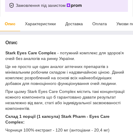
Замовлення під захистом
Опис
Характеристики
Доставка
Оплата
Умови п
Опис
Stark Eyes Care Complex
- потужний комплекс для здоров'я
очей без аналогів на ринку України.
Це не просто ще один аналог аптечних препаратів з
мінімальним робочим складом і надзвичайною ціною. Даний
комплекс розроблений на основі всіх найнеобхідніших
добавок для повноцінного функціонування очей людини.
При цьому Stark Eyes Care Complex містить такі концентрації
кожного компонента що б гарантовано давати результат
незалежно від ваги, статі або індивідуальної засвоюваності
компонентів.
Склад 1 порції (1 капсула) Stark Pharm - Eyes Care
Complex:
Чорниця 100% екстракт - 120 мг (антоціани - 20,4 мг)