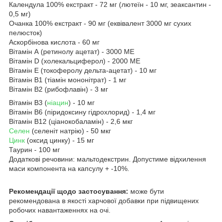
Календула 100% екстракт - 72 мг (лютеїн - 10 мг, зеаксантин -
0,5 мг)
Очанка 100% екстракт - 90 мг (еквівалент 3000 мг сухих
пелюсток)
Аскорбінова кислота - 60 мг
Вітамін А (ретинолу ацетат) - 3000 ME
Вітамін D (холекальциферол) - 2000 ME
Вітамін Е (токоферолу дельта-ацетат) - 10 мг
Вітамін B1 (тіамін мононітрат) - 1 мг
Вітамін B2 (рибофлавін) - 3 мг
Вітамін B3 (
ніацин
) - 10 мг
Вітамін B6 (піридоксину гідрохлорид) - 1,4 мг
Вітамін B12 (ціанокобаламін) - 2,6 мкг
Селен
(селеніт натрію) - 50 мкг
Цинк
(оксид цинку) - 15 мг
Таурин - 100 мг
Додаткові речовини: мальтодекстрин. Допустиме відхилення
маси компонента на капсулу + -10%.
Рекомендації щодо застосування:
може бути
рекомендована в якості харчової добавки при підвищених
робочих навантаженнях на очі.