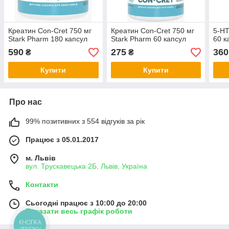
Креатин Con-Cret 750 мг
Креатин Con-Cret 750 мг
5-HT
Stark Pharm 180 капсул
Stark Pharm 60 капсул
60 к
590
275
360
₴
₴
Купити
Купити
Про нас
99% позитивних з 554 відгуків за рік
Працює з 05.01.2017
м. Львів
вул. Трускавецька 2Б, Львів, Україна
Контакти
Сьогодні працює з 10:00 до 20:00
Показати весь графік роботи
КНОПКА
ЗВ'ЯЗКУ