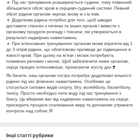
🔹 Під час тренування розширюються судини, тому повинний
збільшитися обсяг крові в серцево-судинній системі. Певний
обсяг рідини організм черпає знову ж з м язів.
🔹 Додаткова рідина потрібно для того, щоб швидко
доставити глікоген з печінки та інших органів і вивести з
організму продукти розпаду і токсини, які утворюються в
результаті надмірних навантажень.
🔹 При інтенсивних тренуваннях організм може втратити від 1
до 3 літрів рідини, що обов'язково призведе до підвищення в
язкості крові. При цьому на м'язи і мозок потребують
поживних речовин і кисню. Щоб забезпечити ними організм,
серце працює інтенсивніше, прокачуючи згуслу дах.❣️
Як бачите, наш організм гостро потребує додаткової кількості
рідини під час фізичних навантажень. Особливо це
стосується силових видів спорту, бігу, волейболу, баскетболу,
тенісу. Просто необхідно пити воду під час тренування з
боксу. Це вбереже вас від надмірних навантажень на серце,
прискорить процеси спалювання жиру та допоможе утримати
контроль над собою.💯
Інші статті рубрики